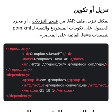
تنزيل أو تكوين
يمكنك تنزيل ملف JAR من
قسم التنزيلات
، أو مجرد
الحصول على تكوينات المستودع والتبعية لـ pom.xml
لتطبيقات Java القائمة على المخضرم.
<
repository
>
<
id
>
GroupDocsJavaAPI
</
id
>
<
name
>
GroupDocs Java API
</
name
>
<
url
>
http://repository.groupdocs.com/repo/
<
</
repository
>
<
dependency
>
<
groupId
>
com.groupdocs
</
groupId
>
<
artifactId
>
groupdocs-conversion
</
artifactI
<
version
>
21.10.1
</
version
>
</
dependency
>