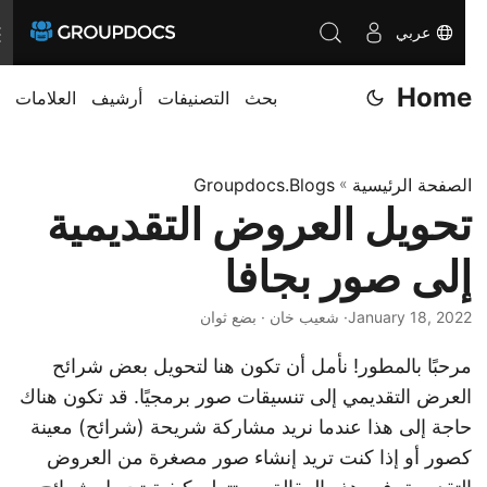
عربي
T
o
Home
بحث
التصنيفات
أرشيف
العلامات
g
g
l
الصفحة الرئيسية
»
Groupdocs.Blogs
e
تحويل العروض التقديمية
n
a
إلى صور بجافا
v
i
January 18, 2022
· شعيب خان · بضع ثوان
g
مرحبًا بالمطور! نأمل أن تكون هنا لتحويل بعض شرائح
a
العرض التقديمي إلى تنسيقات صور برمجيًا. قد تكون هناك
t
حاجة إلى هذا عندما نريد مشاركة شريحة (شرائح) معينة
i
كصور أو إذا كنت تريد إنشاء صور مصغرة من العروض
o