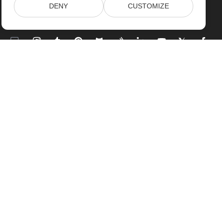
DENY
CUSTOMIZE
مسكن
منتجات
إصدارات جديدة
التسعير
مستندات
العروض التوضيحية الحية
دعم مجاني
الاستشارات الحرة