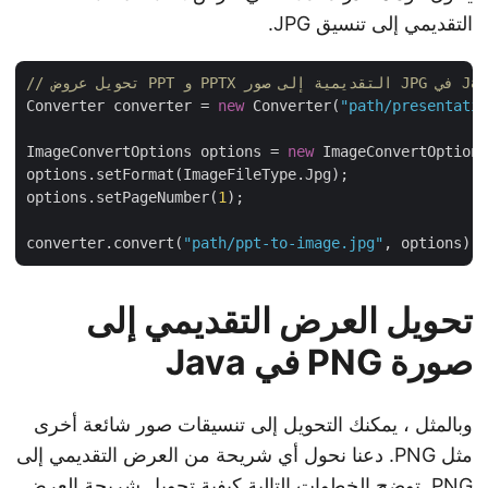
التقديمي إلى تنسيق JPG.
التقديمية إلى صور JPG في Java
Converter converter = 
new
 Converter(
"path/presentat
ImageConvertOptions options = 
new
 ImageConvertOption
options.setFormat(ImageFileType.Jpg);

options.setPageNumber(
1
);

converter.convert(
"path/ppt-to-image.jpg"
تحويل العرض التقديمي إلى
صورة PNG في Java
وبالمثل ، يمكنك التحويل إلى تنسيقات صور شائعة أخرى
مثل PNG. دعنا نحول أي شريحة من العرض التقديمي إلى
PNG. توضح الخطوات التالية كيفية تحويل شريحة العرض