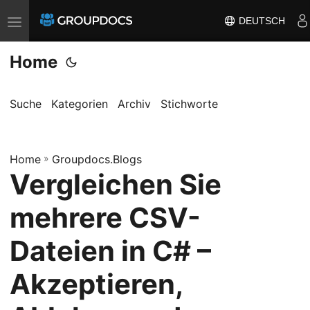
DEUTSCH
T
o
Home
g
g
l
Suche
Kategorien
Archiv
Stichworte
e
n
Home
a
»
Groupdocs.Blogs
Vergleichen Sie
v
i
mehrere CSV-
g
a
Dateien in C# –
t
Akzeptieren,
i
o