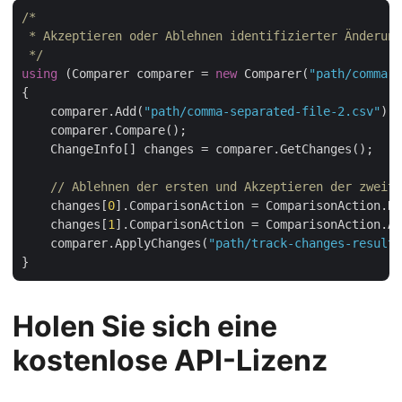
/*

 * Akzeptieren oder Ablehnen identifizierter Änderung
 */
using
 (Comparer comparer = 
new
 Comparer(
"path/comma-s
{

    comparer.Add(
"path/comma-separated-file-2.csv"
);

    comparer.Compare();

    ChangeInfo[] changes = comparer.GetChanges();

// Ablehnen der ersten und Akzeptieren der zweite
    changes[
0
].ComparisonAction = ComparisonAction.Re
    changes[
1
].ComparisonAction = ComparisonAction.Ac
    comparer.ApplyChanges(
"path/track-changes-result.
Holen Sie sich eine
kostenlose API-Lizenz