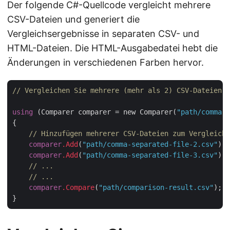
Der folgende C#-Quellcode vergleicht mehrere
CSV-Dateien und generiert die
Vergleichsergebnisse in separaten CSV- und
HTML-Dateien. Die HTML-Ausgabedatei hebt die
Änderungen in verschiedenen Farben hervor.
// Vergleichen Sie mehrere (mehr als 2) CSV-Dateien m
using
 (Comparer comparer = new Comparer(
"path/comma-s
{

// Hinzufügen mehrerer CSV-Dateien zum Vergleiche
comparer
.Add
(
"path/comma-separated-file-2.csv"
);

comparer
.Add
(
"path/comma-separated-file-3.csv"
);

// ...
// ...
comparer
.Compare
(
"path/comparison-result.csv"
);
