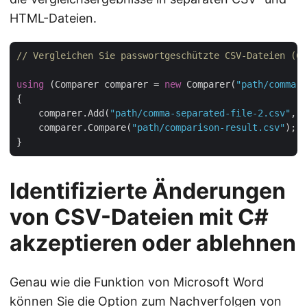
HTML-Dateien.
// Vergleichen Sie passwortgeschützte CSV-Dateien (Co
using
 (Comparer comparer = 
new
 Comparer(
"path/comma-s
{

    comparer.Add(
"path/comma-separated-file-2.csv"
, 
n
    comparer.Compare(
"path/comparison-result.csv"
);

Identifizierte Änderungen
von CSV-Dateien mit C#
akzeptieren oder ablehnen
Genau wie die Funktion von Microsoft Word
können Sie die Option zum Nachverfolgen von