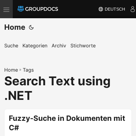
DEUTSCH
T
o
Home
g
g
l
Suche
Kategorien
Archiv
Stichworte
e
n
Home
a
»
Tags
Search Text using
v
i
.NET
g
a
t
Fuzzy-Suche in Dokumenten mit
i
C#
o