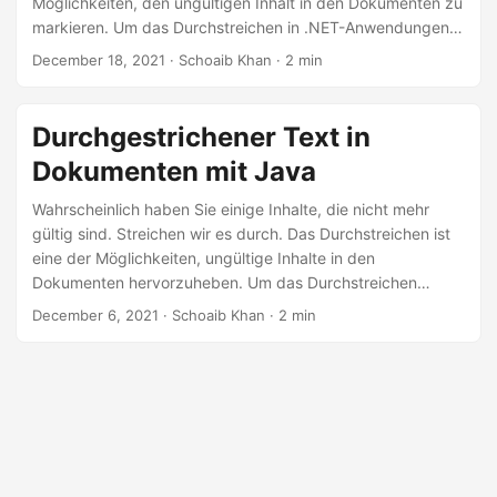
Möglichkeiten, den ungültigen Inhalt in den Dokumenten zu
n
markieren. Um das Durchstreichen in .NET-Anwendungen
zu automatisieren, zeigt dieser Artikel
wie man Text in
December 18, 2021
· Schoaib Khan · 2 min
Dokumenten mit C# durchstreicht
.
Durchgestrichener Text in
Dokumenten mit Java
Wahrscheinlich haben Sie einige Inhalte, die nicht mehr
gültig sind. Streichen wir es durch. Das Durchstreichen ist
eine der Möglichkeiten, ungültige Inhalte in den
Dokumenten hervorzuheben. Um das Durchstreichen
innerhalb der Anwendungen zu automatisieren, zeigt dieser
December 6, 2021
· Schoaib Khan · 2 min
Artikel, wie Sie Text in Dokumenten in Java durchstreichen
können.