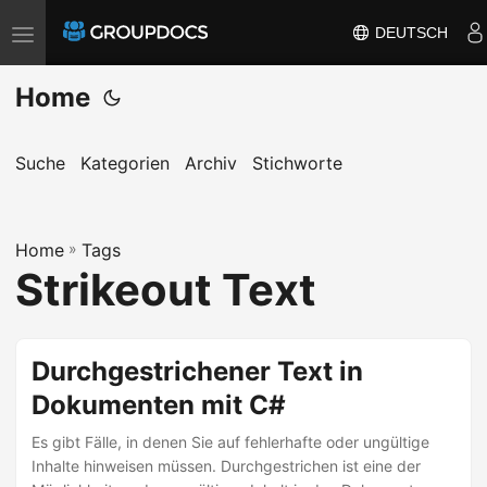
DEUTSCH
T
o
Home
g
g
l
Suche
Kategorien
Archiv
Stichworte
e
n
Home
a
»
Tags
Strikeout Text
v
i
g
Durchgestrichener Text in
a
Dokumenten mit C#
t
i
Es gibt Fälle, in denen Sie auf fehlerhafte oder ungültige
o
Inhalte hinweisen müssen. Durchgestrichen ist eine der