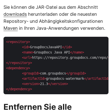
Sie können die JAR-Datei aus dem Abschnitt
downloads
herunterladen oder die neuesten
Repository- und Abhängigkeitskonfigurationen
Maven
in Ihren Java-Anwendungen verwenden.
<
repository
>
<
id
>
GroupDocsJavaAPI
</
id
>
<
name
>
GroupDocs Java API
</
name
>
<
url
>
https://repository.groupdocs.com/repo/
</
</
repository
>
<
dependency
>
<
groupId
>
com.groupdocs
</
groupId
>
<
artifactId
>
groupdocs-watermark
</
artifactId
>
<
version
>
21.3
</
version
>
</
dependency
>
Entfernen Sie alle