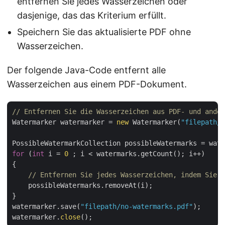
entfernen Sie jedes Wasserzeichen oder
dasjenige, das das Kriterium erfüllt.
Speichern Sie das aktualisierte PDF ohne
Wasserzeichen.
Der folgende Java-Code entfernt alle
Wasserzeichen aus einem PDF-Dokument.
// Entfernen Sie die Wasserzeichen aus PDF- und ander
Watermarker watermarker = 
new
 Watermarker(
"filepath/d
for
 (
int
 i = 
0
 ; i < watermarks.getCount(); i++)

{

// Entfernen Sie jedes Wasserzeichen, indem Sie d
    possibleWatermarks.removeAt(i);

}

watermarker.save(
"filepath/no-watermarks.pdf"
);

watermarker.
close