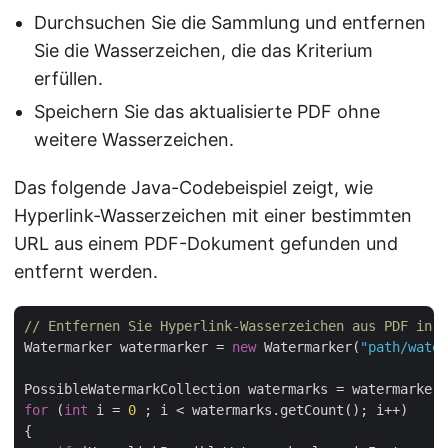
Durchsuchen Sie die Sammlung und entfernen
Sie die Wasserzeichen, die das Kriterium
erfüllen.
Speichern Sie das aktualisierte PDF ohne
weitere Wasserzeichen.
Das folgende Java-Codebeispiel zeigt, wie
Hyperlink-Wasserzeichen mit einer bestimmten
URL aus einem PDF-Dokument gefunden und
entfernt werden.
// Entfernen Sie Hyperlink-Wasserzeichen aus PDF in J
Watermarker watermarker = 
new
 Watermarker(
"path/water
PossibleWatermarkCollection watermarks = watermarker.
for
 (
int
 i = 
0
 ; i < watermarks.getCount(); i++)

{
