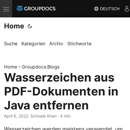
DEUTSCH
T
o
Home
g
g
l
Suche
Kategorien
Archiv
Stichworte
e
n
Home
a
»
Groupdocs.Blogs
Wasserzeichen aus
v
i
PDF-Dokumenten in
g
a
Java entfernen
t
i
April 6, 2022
· Schoaib Khan · 4 min
o
Wasserzeichen werden meistens verwendet, um