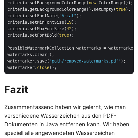
criteria.setBackgroundColorRange(
new
 ColorRange());

criteria.getBackgroundColorRange().setEmpty(
true
);

criteria.setFontName(
"Arial"
);

criteria.setMinFontSize(
19
);

criteria.setMaxFontSize(
42
);

criteria.setFontBold(
true
);

PossibleWatermarkCollection watermarks = watermarker.
watermarks.clear();

watermarker.save(
"path/removed-watermarks.pdf"
);

watermarker.
close
Fazit
Zusammenfassend haben wir gelernt, wie man
verschiedene Wasserzeichen aus den PDF-
Dokumenten in Java entfernen kann. Wir haben
speziell alle angewendeten Wasserzeichen