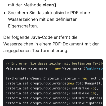
mit der Methode
clear()
.
Speichern Sie das aktualisierte PDF ohne
Wasserzeichen mit den definierten
Eigenschaften.
Der folgende Java-Code entfernt die
Wasserzeichen in einem PDF-Dokument mit der
angegebenen Textformatierung.
// Entfernen Sie Wasserzeichen mit bestimmten Textfor
Watermarker watermarker = 
new
 Watermarker(
"path/water
TextFormattingSearchCriteria criteria = 
new
 TextForma
criteria.setForegroundColorRange(
new
 ColorRange());

criteria.getForegroundColorRange().setMinHue(
-5
);

criteria.getForegroundColorRange().setMaxHue(
10
);

criteria.getForegroundColorRange().setMinBrightness(
0
criteria.getForegroundColorRange().setMaxBrightness(
0