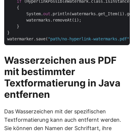
if
 (HyperlinkPossibleWatermark.class.isInstance(w
    {

        System.
out
.println(watermarks.get_Item(i).get
        watermarks.removeAt(i);

    }

}

watermarker.save(
"path/no-hyperlink-watermarks.pdf"
Wasserzeichen aus PDF
mit bestimmter
Textformatierung in Java
entfernen
Das Wasserzeichen mit der spezifischen
Textformatierung kann auch entfernt werden.
Sie können den Namen der Schriftart, ihre