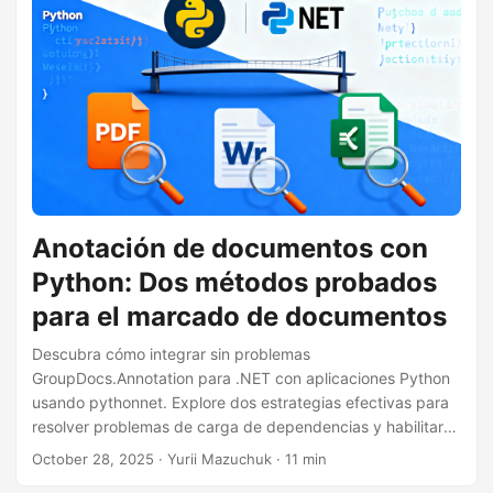
n
Anotación de documentos con
Python: Dos métodos probados
para el marcado de documentos
Descubra cómo integrar sin problemas
GroupDocs.Annotation para .NET con aplicaciones Python
usando pythonnet. Explore dos estrategias efectivas para
resolver problemas de carga de dependencias y habilitar
capacidades completas de marcado de documentos.
October 28, 2025
· Yurii Mazuсhuk · 11 min