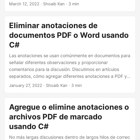
agregar diferentes anotaciones a documentos PDF
. Este
March 12, 2022
· Shoaib Kan · 3 min
artículo analiza
cómo eliminar anotaciones de
documentos como archivos PDF y Word DOC/DOCX en
Java
.
Eliminar anotaciones de
documentos PDF o Word usando
C#
Las anotaciones se usan comúnmente en documentos para
señalar diferentes observaciones y proporcionar
comentarios para la discusión. Discutimos en artículos
separados, cómo agregar diferentes anotaciones a PDF y
Documentos de Word usando C#. Hoy, este artículo analiza
January 27, 2022
· Shoaib Kan · 3 min
cómo eliminar anotaciones de documentos como
archivos PDF y Word DOC/DOCX usando C#
.
Agregue o elimine anotaciones o
archivos PDF de marcado
usando C#
No más largas discusiones dentro de largos hilos de correo