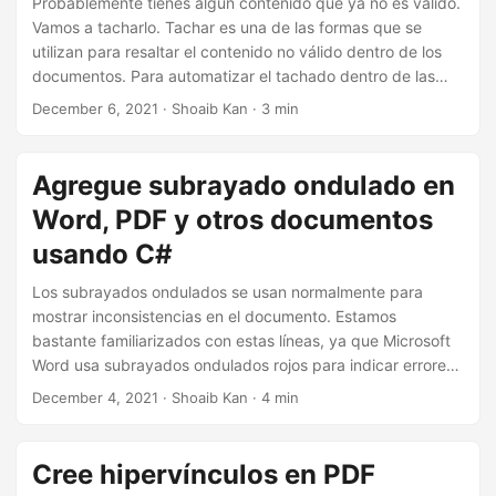
Probablemente tienes algún contenido que ya no es válido.
Vamos a tacharlo. Tachar es una de las formas que se
utilizan para resaltar el contenido no válido dentro de los
documentos. Para automatizar el tachado dentro de las
aplicaciones, este artículo muestra cómo tachar texto en
December 6, 2021
· Shoaib Kan · 3 min
documentos en Java.
Agregue subrayado ondulado en
Word, PDF y otros documentos
usando C#
Los subrayados ondulados se usan normalmente para
mostrar inconsistencias en el documento. Estamos
bastante familiarizados con estas líneas, ya que Microsoft
Word usa subrayados ondulados rojos para indicar errores
de ortografía y subrayados ondulados u ondulados azules
December 4, 2021
· Shoaib Kan · 4 min
para problemas de formato. También podemos agregar
tales anotaciones de subrayado en documentos mediante
programación. En este artículo, aprenderemos
cómo
Cree hipervínculos en PDF
agregar subrayados ondulados en Word, PDF, PPT y