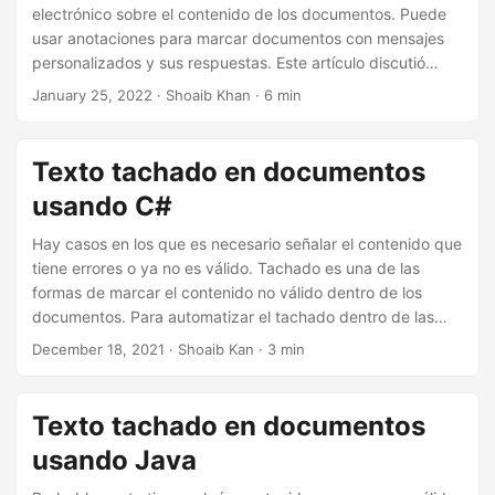
electrónico sobre el contenido de los documentos. Puede
usar anotaciones para marcar documentos con mensajes
personalizados y sus respuestas. Este artículo discutió
cómo anotar mediante programación archivos PDF para
January 25, 2022
· Shoaib Khan · 6 min
marcar documentos usando C#
. Además, también
discutiremos cómo eliminar anotaciones de archivos PDF.
Texto tachado en documentos
usando C#
Hay casos en los que es necesario señalar el contenido que
tiene errores o ya no es válido. Tachado es una de las
formas de marcar el contenido no válido dentro de los
documentos. Para automatizar el tachado dentro de las
aplicaciones .NET, este artículo muestra
cómo tachar texto
December 18, 2021
· Shoaib Kan · 3 min
en documentos usando C#
.
Texto tachado en documentos
usando Java