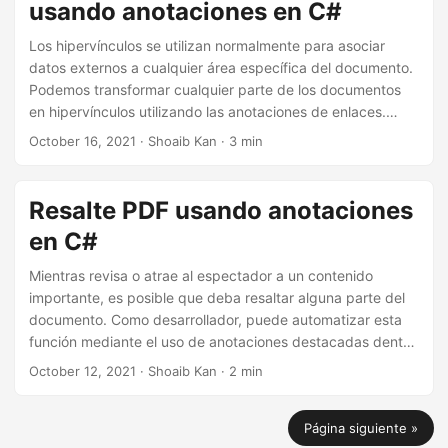
usando anotaciones en C#
otros documentos usando C#
.
Los hipervínculos se utilizan normalmente para asociar
datos externos a cualquier área específica del documento.
Podemos transformar cualquier parte de los documentos
en hipervínculos utilizando las anotaciones de enlaces.
Como programador, puede agregar estas anotaciones de
October 16, 2021
· Shoaib Kan · 3 min
vínculos a documentos dentro de sus aplicaciones .NET. En
este artículo, vamos a discutir
cómo crear hipervínculos
en archivos PDF usando C#
.
Resalte PDF usando anotaciones
en C#
Mientras revisa o atrae al espectador a un contenido
importante, es posible que deba resaltar alguna parte del
documento. Como desarrollador, puede automatizar esta
función mediante el uso de anotaciones destacadas dentro
de sus aplicaciones. En este artículo, aprenderá
cómo
October 12, 2021
· Shoaib Kan · 2 min
resaltar texto y cualquier área en archivos PDF usando
C#
.
Página siguiente »