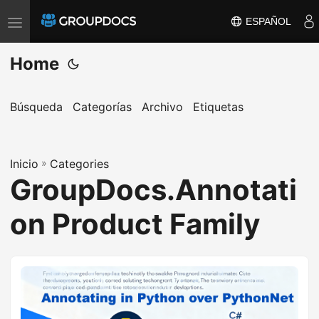
ESPAÑOL
T
o
Home
g
g
l
Búsqueda
Categorías
Archivo
Etiquetas
e
n
Inicio
a
»
Categories
GroupDocs.Annotati
v
i
on Product Family
g
a
t
i
o