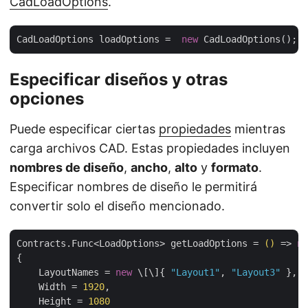
CadLoadOptions
.
CadLoadOptions loadOptions =  
new
Especificar diseños y otras
opciones
Puede especificar ciertas
propiedades
mientras
carga archivos CAD. Estas propiedades incluyen
nombres de diseño
,
ancho
,
alto
y
formato
.
Especificar nombres de diseño le permitirá
convertir solo el diseño mencionado.
Contracts.Func<LoadOptions> getLoadOptions = 
()
 =>
ne
{

    LayoutNames = 
new
 \[\]{ 
"Layout1"
, 
"Layout3"
 },

    Width = 
1920
,

    Height = 
1080