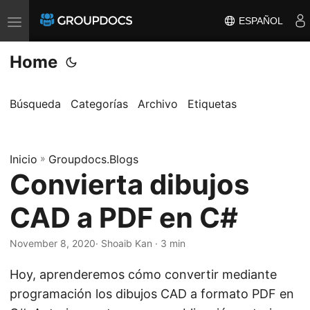
ESPAÑOL
T
o
Home
g
g
l
Búsqueda
Categorías
Archivo
Etiquetas
e
n
Inicio
a
»
Groupdocs.Blogs
Convierta dibujos
v
i
CAD a PDF en C#
g
a
November 8, 2020
· Shoaib Kan · 3 min
t
Hoy, aprenderemos cómo convertir mediante
i
programación los dibujos CAD a formato PDF en
o