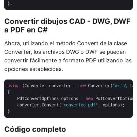
Convertir dibujos CAD - DWG, DWF
a PDF en C#
Ahora, utilizando el método Convert de la clase
Converter, los archivos DWG o DWF se pueden
convertir fácilmente a formato PDF utilizando las
opciones establecidas.
using
 (Converter converter = 
new
 Converter(
"with\_lay
{

    PdfConvertOptions options = 
new
 PdfConvertOptions
    converter.Convert(
"converted.pdf"
, options);

Código completo