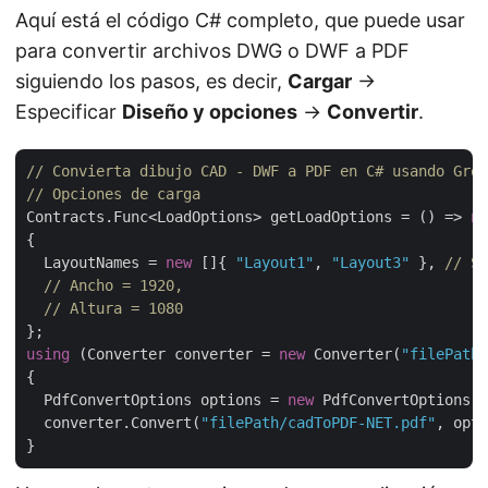
Aquí está el código C# completo, que puede usar
para convertir archivos DWG o DWF a PDF
siguiendo los pasos, es decir,
Cargar
->
Especificar
Diseño y opciones
->
Convertir
.
// Convierta dibujo CAD - DWF a PDF en C# usando Grou
// Opciones de carga
Contracts.Func<LoadOptions> getLoadOptions = () => 
ne
{

  LayoutNames = 
new
 []{ 
"Layout1"
, 
"Layout3"
 }, 
// Sp
// Ancho = 1920,
// Altura = 1080
using
 (Converter converter = 
new
 Converter(
"filePath/
{

  PdfConvertOptions options = 
new
 PdfConvertOptions()
  converter.Convert(
"filePath/cadToPDF-NET.pdf"
, opti