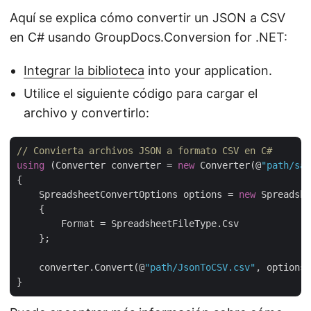
Aquí se explica cómo convertir un JSON a CSV
en C# usando GroupDocs.Conversion for .NET:
Integrar la biblioteca
into your application.
Utilice el siguiente código para cargar el
archivo y convertirlo:
// Convierta archivos JSON a formato CSV en C#
using
 (Converter converter = 
new
 Converter(@
"path/sam
{

    SpreadsheetConvertOptions options = 
new
 Spreadshe
    {

        Format = SpreadsheetFileType.Csv

    };

    converter.Convert(@
"path/JsonToCSV.csv"
, options)