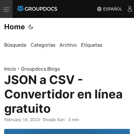
ESPAÑOL
T
o
Home
g
g
l
Búsqueda
Categorías
Archivo
Etiquetas
e
n
Inicio
a
»
Groupdocs.Blogs
JSON a CSV -
v
i
Convertidor en línea
g
a
gratuito
t
i
February 14, 2023
· Shoaib Kan · 3 min
o