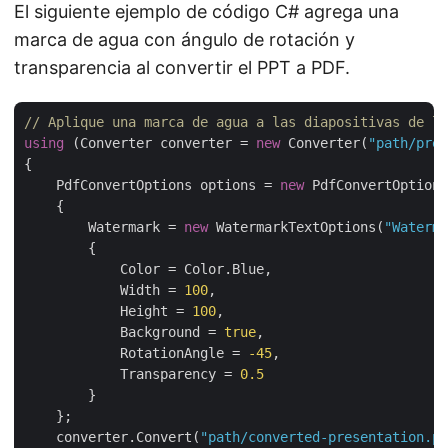
El siguiente ejemplo de código C# agrega una
marca de agua con ángulo de rotación y
transparencia al convertir el PPT a PDF.
// Aplique una marca de agua a las diapositivas de la
using
 (Converter converter = 
new
 Converter(
"path/pres
{

    PdfConvertOptions options = 
new
 PdfConvertOptions

    {

        Watermark = 
new
 WatermarkTextOptions(
"Waterma
        {

            Color = Color.Blue,

            Width = 
100
,

            Height = 
100
,

            Background = 
true
,

            RotationAngle = 
-45
,

            Transparency = 
0.5
        }

    };

    converter.Convert(
"path/converted-presentation.pd