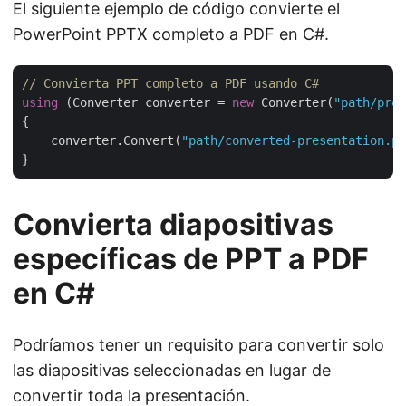
El siguiente ejemplo de código convierte el
PowerPoint PPTX completo a PDF en C#.
// Convierta PPT completo a PDF usando C#
using
 (Converter converter = 
new
 Converter(
"path/pres
{

    converter.Convert(
"path/converted-presentation.pd
Convierta diapositivas
específicas de PPT a PDF
en C#
Podríamos tener un requisito para convertir solo
las diapositivas seleccionadas en lugar de
convertir toda la presentación.