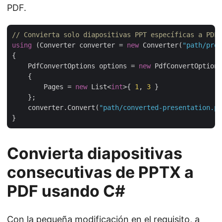
PDF.
// Convierta solo diapositivas PPT específicas a PDF 
using
 (Converter converter = 
new
 Converter(
"path/pres
{

    PdfConvertOptions options = 
new
 PdfConvertOptions

    {

        Pages = 
new
 List<
int
>{ 
1
, 
3
 }

    };

    converter.Convert(
"path/converted-presentation.pd
Convierta diapositivas
consecutivas de PPTX a
PDF usando C#
Con la pequeña modificación en el requisito, a