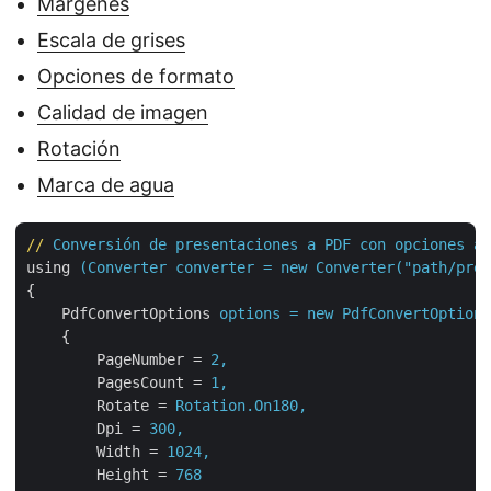
Márgenes
Escala de grises
Opciones de formato
Calidad de imagen
Rotación
Marca de agua
//
Conversión de presentaciones a PDF con opciones av
using
(Converter converter = new Converter("path/pres
{
PdfConvertOptions
options = new PdfConvertOptions
{
PageNumber
 = 
2,
PagesCount
 = 
1,
Rotate
 = 
Rotation.On180,
Dpi
 = 
300,
Width
 = 
1024,
Height
 = 
768