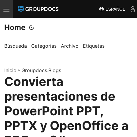
ESPAÑOL
T
o
Home
g
g
l
Búsqueda
Categorías
Archivo
Etiquetas
e
n
Inicio
a
»
Groupdocs.Blogs
Convierta
v
i
presentaciones de
g
a
PowerPoint PPT,
t
PPTX y OpenOffice a
i
o