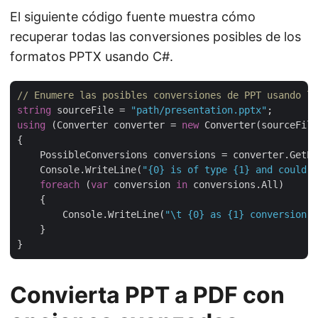
El siguiente código fuente muestra cómo
recuperar todas las conversiones posibles de los
formatos PPTX usando C#.
// Enumere las posibles conversiones de PPT usando la
string
 sourceFile = 
"path/presentation.pptx"
using
 (Converter converter = 
new
 Converter(sourceFile
{

    PossibleConversions conversions = converter.GetPo
    Console.WriteLine(
"{0} is of type {1} and could 
foreach
 (
var
 conversion 
in
 conversions.All)

    {

        Console.WriteLine(
"\t {0} as {1} conversion."
    }

Convierta PPT a PDF con