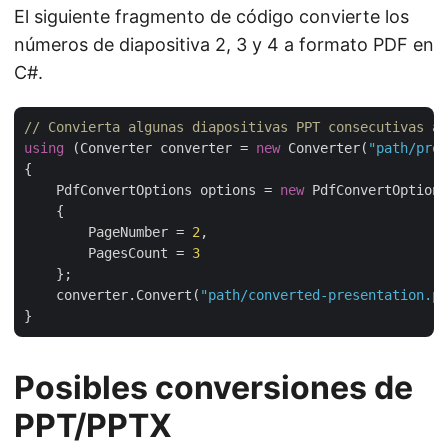
El siguiente fragmento de código convierte los
números de diapositiva 2, 3 y 4 a formato PDF en
C#.
// Convierta algunas diapositivas PPT consecutivas a 
using
 (Converter converter = 
new
 Converter(
"path/pres
{

    PdfConvertOptions options = 
new
 PdfConvertOptions

    {

        PageNumber = 
2
,

        PagesCount = 
3
    };

    converter.Convert(
"path/converted-presentation.pd
Posibles conversiones de
PPT/PPTX