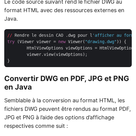
Le code source suivant rend le fichier DWG au
format HTML avec des ressources externes en
Java.
//
 Rendre le dessin CAO .dwg pour l
'afficher au forma
try
 (Viewer viewer = 
new
 Viewer(
"drawing.dwg"
)) {

	HtmlViewOptions viewOptions = HtmlViewOption
	viewer.view(viewOptions);

Convertir DWG en PDF, JPG et PNG
en Java
Semblable à la conversion au format HTML, les
fichiers DWG peuvent être rendus au format PDF,
JPG et PNG à l’aide des options d’affichage
respectives comme suit :