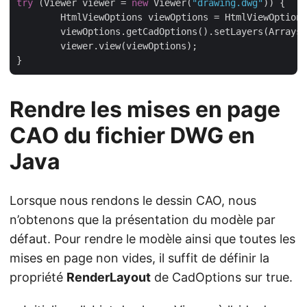
try
 (Viewer viewer = 
new
 Viewer(
"drawing.dwg"
)) {

	HtmlViewOptions viewOptions = HtmlViewOptions.forEmbeddedResources();

	viewOptions.getCadOptions().setLayers(Arrays
	viewer.view(viewOptions);

Rendre les mises en page
CAO du fichier DWG en
Java
Lorsque nous rendons le dessin CAO, nous
n’obtenons que la présentation du modèle par
défaut. Pour rendre le modèle ainsi que toutes les
mises en page non vides, il suffit de définir la
propriété
RenderLayout
de CadOptions sur true.