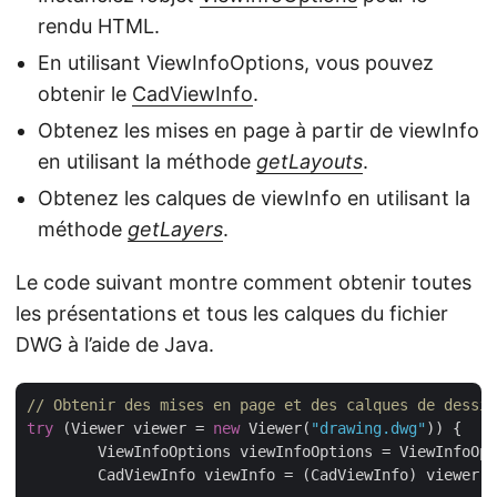
rendu HTML.
En utilisant ViewInfoOptions, vous pouvez
obtenir le
CadViewInfo
.
Obtenez les mises en page à partir de viewInfo
en utilisant la méthode
getLayouts
.
Obtenez les calques de viewInfo en utilisant la
méthode
getLayers
.
Le code suivant montre comment obtenir toutes
les présentations et tous les calques du fichier
DWG à l’aide de Java.
// Obtenir des mises en page et des calques de dessin
try
 (Viewer viewer = 
new
 Viewer(
"drawing.dwg"
)) {

	ViewInfoOptions viewInfoOptions = ViewInfoOptions.forHtmlView();

	CadViewInfo viewInfo = (CadViewInfo) viewer.getViewInfo(viewInfoOptions);
