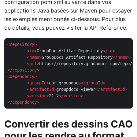
configuration pom.xml suivante dans vos
applications Java basées sur Maven pour essayer
les exemples mentionnés ci-dessous. Pour plus
de détails, vous pouvez visiter la
API Reference
.
<
repository
>
<
id
>
GroupDocsArtifactRepository
</
id
>
<
name
>
GroupDocs Artifact Repository
</
name
>
<
url
>
https://repository.groupdocs.com/repo/
</
</
repository
>
<
dependency
>
<
groupId
>
com.groupdocs
</
groupId
>
<
artifactId
>
groupdocs-viewer
</
artifactId
>
<
version
>
21.2
</
version
>
</
dependency
>
Convertir des dessins CAO
pour les rendre au format