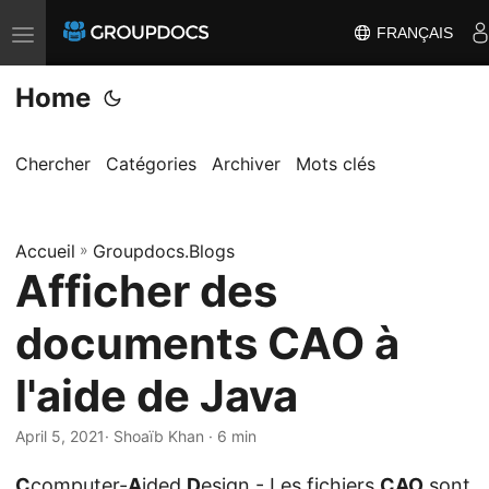
FRANÇAIS
T
o
Home
g
g
l
Chercher
Catégories
Archiver
Mots clés
e
n
Accueil
a
»
Groupdocs.Blogs
Afficher des
v
i
documents CAO à
g
a
l'aide de Java
t
i
April 5, 2021
· Shoaïb Khan · 6 min
o
C
computer-
A
ided
D
esign - Les fichiers
CAO
sont