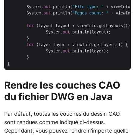
	System.
out
.println(
"File type: "
 + viewInfo.g
	System.
out
.println(
"Pages count: "
 + viewInfo
for
 (Layout layout : viewInfo.getLayouts()) {

		System.
out
.println(layout);

	}

for
 (Layer layer : viewInfo.getLayers()) {

		System.
out
.println(layer);

	}

Rendre les couches CAO
du fichier DWG en Java
Par défaut, toutes les couches du dessin CAO
sont rendues comme indiqué ci-dessus.
Cependant, vous pouvez rendre n’importe quelle