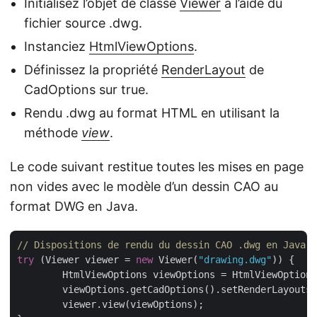
Initialisez l’objet de classe
Viewer
à l’aide du
fichier source .dwg.
Instanciez
HtmlViewOptions
.
Définissez la propriété
RenderLayout
de
CadOptions sur true.
Rendu .dwg au format HTML en utilisant la
méthode
view
.
Le code suivant restitue toutes les mises en page
non vides avec le modèle d’un dessin CAO au
format DWG en Java.
// Dispositions de rendu du dessin CAO .dwg en Java
try
 (Viewer viewer = 
new
 Viewer(
"drawing.dwg"
)) {

	HtmlViewOptions viewOptions = HtmlViewOptions.forEmbeddedResources();

	viewOptions.getCadOptions().setRenderLayouts(
	viewer.view(viewOptions);
