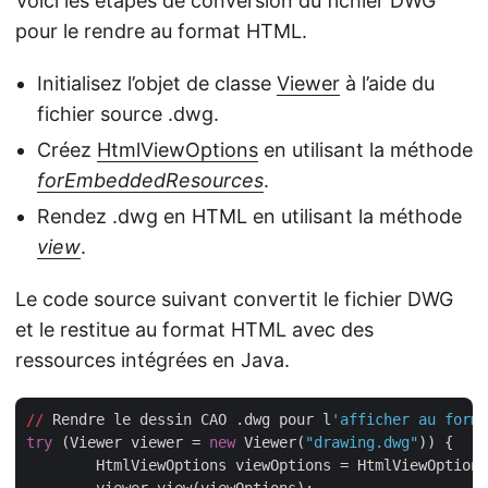
Voici les étapes de conversion du fichier DWG
pour le rendre au format HTML.
Initialisez l’objet de classe
Viewer
à l’aide du
fichier source .dwg.
Créez
HtmlViewOptions
en utilisant la méthode
forEmbeddedResources
.
Rendez .dwg en HTML en utilisant la méthode
view
.
Le code source suivant convertit le fichier DWG
et le restitue au format HTML avec des
ressources intégrées en Java.
//
 Rendre le dessin CAO .dwg pour l
'afficher au forma
try
 (Viewer viewer = 
new
 Viewer(
"drawing.dwg"
)) {

	HtmlViewOptions viewOptions = HtmlViewOption