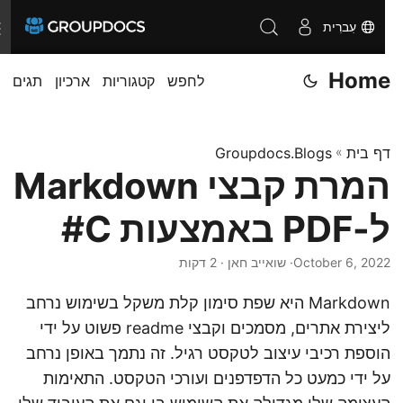
עִברִית
T
o
Home
לחפש
קטגוריות
ארכיון
תגים
g
g
l
דף בית
»
Groupdocs.Blogs
e
המרת קבצי Markdown
n
a
ל-PDF באמצעות C#
v
i
October 6, 2022
· שואייב חאן · 2 דקות
g
Markdown היא שפת סימון קלת משקל בשימוש נרחב
a
ליצירת אתרים, מסמכים וקבצי readme פשוט על ידי
t
הוספת רכיבי עיצוב לטקסט רגיל. זה נתמך באופן נרחב
i
על ידי כמעט כל הדפדפנים ועורכי הטקסט. התאימות
o