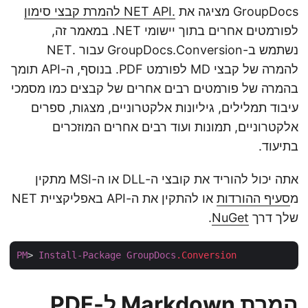
GroupDocs מציגה את
.NET API להמרת קבצי סימון
לפורמטים אחרים בתוך יישומי NET. במאמר זה,
נשתמש ב-GroupDocs.Conversion עבור .NET
להמרה של קבצי MD לפורמט PDF. בנוסף, ה-API תומך
בהמרה של פורמטים רבים אחרים של קבצים כמו מסמכי
עיבוד תמלילים, גיליונות אלקטרוניים, מצגות, ספרים
אלקטרוניים, תמונות ועוד רבים אחרים המוזכרים
בתיעוד.
אתה יכול להוריד את קובצי ה-DLL או ה-MSI מתקין
מ
סעיף ההורדות
או להתקין את ה-API באפליקציית NET
שלך דרך
NuGet
.
PM
> 
Install-Package
GroupDocs
.Conversion
המרת Markdown ל-PDF