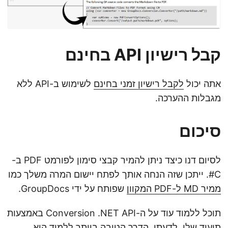
קבל רישיון API בחינם
אתה יכול
לקבל רישיון זמני בחינם
לשימוש ב-API ללא
מגבלות ההערכה.
סיכום
לסיום דנו כיצד ניתן להמיר קבצי סימון לפורמט PDF ב-
C#. ייתכן שזה הנחה אותך לפתח יישום המרה משלך כמו
ממיר MD ל-PDF המקוון
שפותח על ידי GroupDocs.
תוכל ללמוד עוד על ה-Conversion .NET API באמצעות
תיעוד
שלו. לדעתי, הדרך הטובה ביותר ללמוד היא