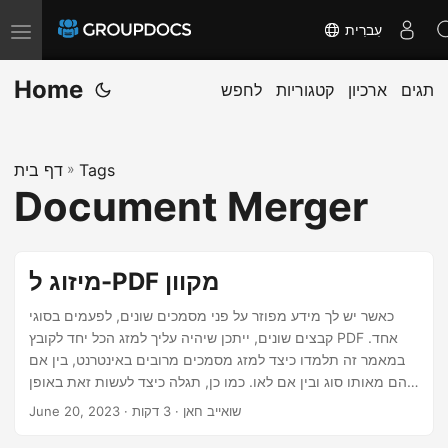
עִברִית
T
o
Home
תגים
ארכיון
קטגוריות
לחפש
g
g
l
Tags
»
דף בית
e
Document Merger
n
a
v
מיזוג ל-PDF מקוון
i
g
כאשר יש לך מידע מפוזר על פני מסמכים שונים, לפעמים בסוגי
קבצים שונים, ייתכן שיהיה עליך למזג הכל יחד לקובץ PDF אחד.
a
במאמר זה תלמדו כיצד למזג מסמכים מרובים באינטרנט, בין אם
t
הם מאותו סוג ובין אם לאו. כמו כן, תגלה כיצד לעשות זאת באופן
i
תכנותי. המשך לקרוא …
· שואייב חאן · 3 דקות
June 20, 2023
o