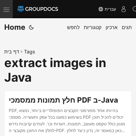
עִברִית
T
o
Home
תגים
ארכיון
קטגוריות
לחפש
g
g
l
Tags
»
דף בית
e
extract images in
n
a
Java
v
i
g
חלץ תמונות ממסמכי PDF ב-Java
a
PDF, בהיותו אחד מפורמטי הקבצים הפופולריים ביותר, נמצא
t
בשימוש כמעט בכל עסק ותעשייה. מסמכי PDF יכולים להכיל תוכן
i
מגוון כולל טקסט מעוצב, תמונות, הערות וכו’. לעתים קרובות נדרש
o
לחלץ את התוכן מקובצי ה-PDF. כאן במאמר זה, נדון כיצד לחלץ