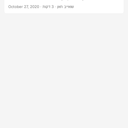
תמלילים, גיליונות אלקטרוניים, מצגות, ארכיונים ומסמכי דוא’ל.
· שואייב חאן · 3 דקות
October 27, 2020
ניתן לשמור תמונות שחולצו בפורמטים BMP, GIF, JPEG, PNG ו-
WebP.