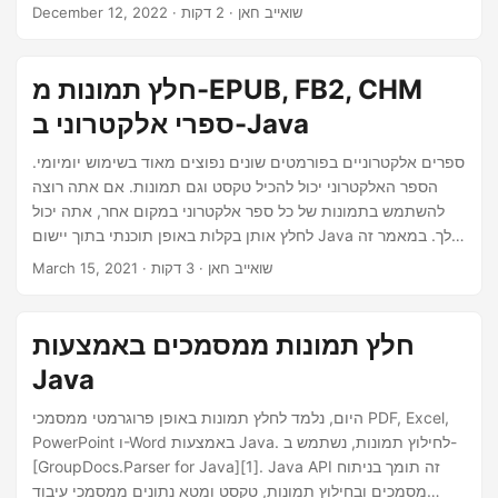
תמונות באופן תוכנתי ממסמכי PDF ב-Java.
n
· שואייב חאן · 2 דקות
December 12, 2022
חלץ תמונות מ-EPUB, FB2, CHM
ספרי אלקטרוני ב-Java
ספרים אלקטרוניים בפורמטים שונים נפוצים מאוד בשימוש יומיומי.
הספר האלקטרוני יכול להכיל טקסט וגם תמונות. אם אתה רוצה
להשתמש בתמונות של כל ספר אלקטרוני במקום אחר, אתה יכול
לחלץ אותן בקלות באופן תוכנתי בתוך יישום Java שלך. במאמר זה
תלמד לבצע אוטומציה, כיצד לחלץ תמונות מקובצי ספר אלקטרוני
· שואייב חאן · 3 דקות
March 15, 2021
כגון EPUB, PDF, FB2, CHM ב-Java.
חלץ תמונות ממסמכים באמצעות
Java
היום, נלמד לחלץ תמונות באופן פרוגרמטי ממסמכי PDF, Excel,
PowerPoint ו-Word באמצעות Java. לחילוץ תמונות, נשתמש ב-
[GroupDocs.Parser for Java][1]. Java API זה תומך בניתוח
מסמכים ובחילוץ תמונות, טקסט ומטא נתונים ממסמכי עיבוד