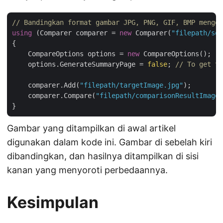
// Bandingkan format gambar JPG, PNG, GIF, BMP menggu
using
 (Comparer comparer = 
new
 Comparer(
"filepath/sou
{

    CompareOptions options = 
new
 CompareOptions();

    options.GenerateSummaryPage = 
false
; 
// To get t
    comparer.Add(
"filepath/targetImage.jpg"
);

    comparer.Compare(
"filepath/comparisonResultImage.
Gambar yang ditampilkan di awal artikel
digunakan dalam kode ini. Gambar di sebelah kiri
dibandingkan, dan hasilnya ditampilkan di sisi
kanan yang menyoroti perbedaannya.
Kesimpulan