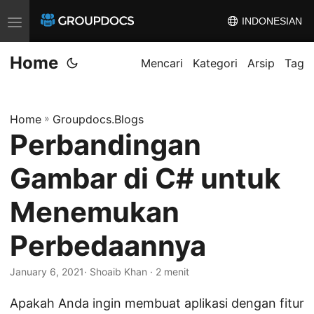
INDONESIAN
T
o
Home
g
Mencari
Kategori
Arsip
Tag
g
l
Home
»
Groupdocs.Blogs
e
Perbandingan
n
a
Gambar di C# untuk
v
i
Menemukan
g
Perbedaannya
a
t
January 6, 2021
· Shoaib Khan · 2 menit
i
o
Apakah Anda ingin membuat aplikasi dengan fitur