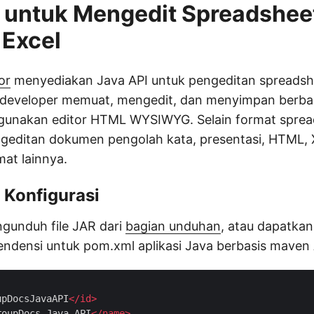
 untuk Mengedit Spreadshee
 Excel
or
menyediakan Java API untuk pengeditan spreadsh
eveloper memuat, mengedit, dan menyimpan berba
nakan editor HTML WYSIWYG. Selain format spread
editan dokumen pengolah kata, presentasi, HTML, 
at lainnya.
 Konfigurasi
gunduh file JAR dari
bagian unduhan
, atau dapatkan
endensi untuk pom.xml aplikasi Java berbasis maven
upDocsJavaAPI
</
id
>
roupDocs Java API
</
name
>