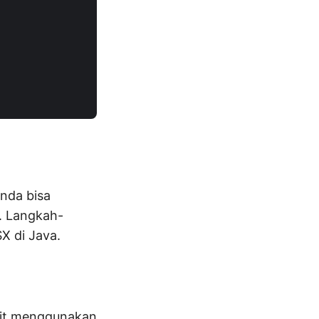
nda bisa
. Langkah-
X di Java.
it
menggunakan