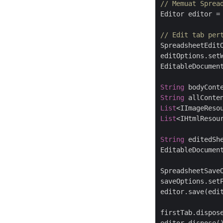
// Memuat Sprea
Editor editor =
// Edit tab per
SpreadsheetEdit
editOptions.set
EditableDocument
String
String
List
List
<IHtmlResou
String
 editedSh
EditableDocumen
SpreadsheetSave
saveOptions.set
editor.save(edi
firstTab.dispose