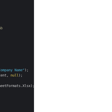
ab
Company Name"
);

tent, 
null
);

eetFormats.Xlsx);
