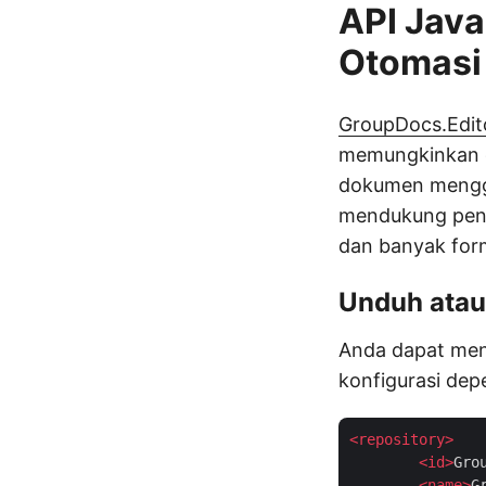
API Java
Otomasi
GroupDocs.Edit
memungkinkan d
dokumen menggu
mendukung peng
dan banyak form
Unduh atau
Anda dapat men
konfigurasi dep
<
repository
>
<
id
>
Gro
<
name
>
G