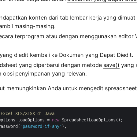
ndapatkan konten dari tab lembar kerja yang dimu
mbil masing-masing.
secara terprogram atau dengan menggunakan edito
yang diedit kembali ke Dokumen yang Dapat Diedit.
dsheet yang diperbarui dengan metode
save()
yang s
opsi penyimpanan yang relevan.
kut memungkinkan Anda untuk mengedit spreadsheet 
 Excel XLS/XLSX di Java
Options loadOptions = 
new
 SpreadsheetLoadOptions();

Password(
"password-if-any"
);
