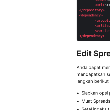
<
url
>
ht
</
repository
>
<
dependency
>
<
groupI
<
artifa
<
versio
</
dependency
>
Edit Spr
Anda dapat men
mendapatkan se
langkah beriku
Siapkan opsi
Muat Spread
Setel indeks 