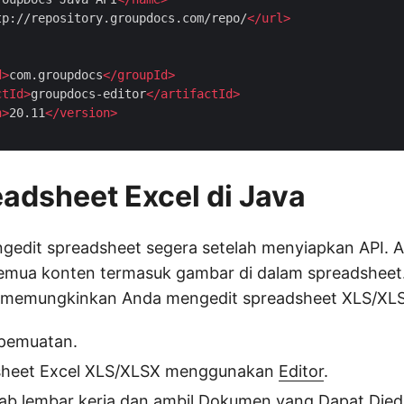
tp://repository.groupdocs.com/repo/
</
url
>
d
>
com.groupdocs
</
groupId
>
ctId
>
groupdocs-editor
</
artifactId
>
n
>
20.11
</
version
>
eadsheet Excel di Java
gedit spreadsheet segera setelah menyiapkan API. A
mua konten termasuk gambar di dalam spreadsheet
t memungkinkan Anda mengedit spreadsheet XLS/XLS
 pemuatan.
sheet Excel XLS/XLSX menggunakan
Editor
.
tab lembar kerja dan ambil
Dokumen yang Dapat Died