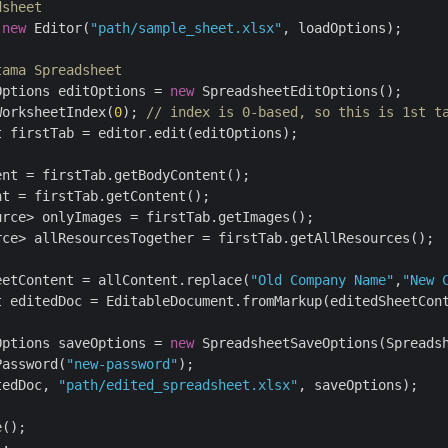
dsheet
 
new
 Editor(
"path/sample_sheet.xlsx"
, loadOptions);

tama Spreadsheet
Options editOptions = 
new
 SpreadsheetEditOptions();

WorksheetIndex(
0
); 
// index is 0-based, so this is 1st t
 firstTab = editor.edit(editOptions);

rce> allResourcesTogether = firstTab.getAllResources();

eetContent = allContent.replace(
"Old Company Name"
,
"New 
t editedDoc = EditableDocument.fromMarkup(editedSheetCon
Options saveOptions = 
new
 SpreadsheetSaveOptions(Spreadsh
Password(
"new-password"
);

tedDoc, 
"path/edited_spreadsheet.xlsx"
, saveOptions);

();
