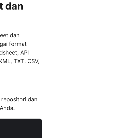
t dan
eet dan
gai format
sheet, API
XML, TXT, CSV,
 repositori dan
 Anda.