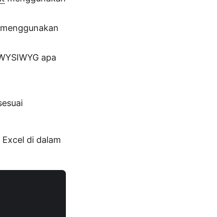
at menggunakan
r WYSIWYG apa
esuai
Excel di dalam