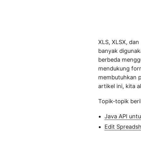
XLS, XLSX, dan
banyak digunak
berbeda menggu
mendukung forma
membutuhkan pen
artikel ini, kit
Topik-topik beri
Java API unt
Edit Spreadsh