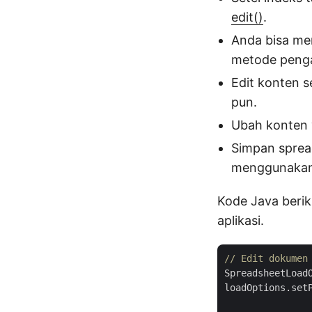
edit()
.
Anda bisa me
metode penga
Edit konten 
pun.
Ubah konten 
Simpan sprea
menggunakan 
Kode Java beri
aplikasi.
// Edit dokumen
SpreadsheetLoad
loadOptions.set