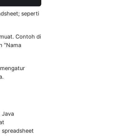
sheet; seperti
muat. Contoh di
an “Nama
 mengatur
a.
i Java
at
 spreadsheet