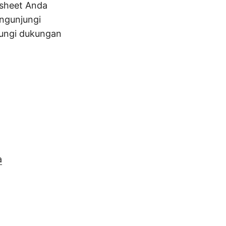
dsheet Anda
engunjungi
bungi dukungan
a