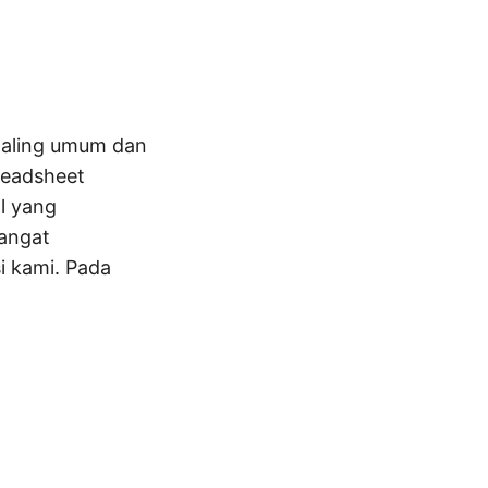
paling umum dan
readsheet
l yang
sangat
i kami. Pada