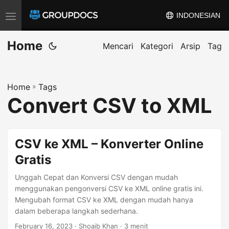
INDONESIAN
T
o
Home
g
Mencari
Kategori
Arsip
Tag
g
l
Home
»
Tags
e
Convert CSV to XML
n
a
v
CSV ke XML – Konverter Online
i
Gratis
g
a
Unggah Cepat dan Konversi CSV dengan mudah
t
menggunakan pengonversi CSV ke XML online gratis ini.
Mengubah format CSV ke XML dengan mudah hanya
i
dalam beberapa langkah sederhana.
o
February 16, 2023
· Shoaib Khan · 3 menit