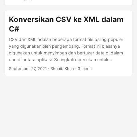
n
Konversikan CSV ke XML dalam
C#
CSV dan XML adalah beberapa format file paling populer
yang digunakan oleh pengembang. Format ini biasanya
digunakan untuk menyimpan dan bertukar data di dalam
dan di antara aplikasi. Seringkali diperlukan untuk
mengonversi satu format ke format lain sebelum
September 27, 2021
· Shoaib Khan · 3 menit
menyimpan atau mengirimkan informasi. Pada artikel ini,
Anda akan menemukan cara mengonversi file CSV (nilai
yang dipisahkan koma) secara terprogram ke dalam format
XML menggunakan C#.