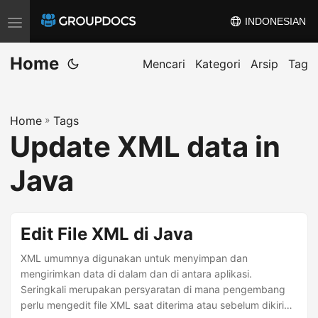
INDONESIAN
T
o
Home
g
Mencari
Kategori
Arsip
Tag
g
l
Home
»
Tags
e
Update XML data in
n
a
Java
v
i
g
Edit File XML di Java
a
XML umumnya digunakan untuk menyimpan dan
t
mengirimkan data di dalam dan di antara aplikasi.
i
Seringkali merupakan persyaratan di mana pengembang
o
perlu mengedit file XML saat diterima atau sebelum dikirim.