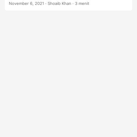
Pada artikel ini, kita akan membahas cara mengedit data
n
November 6, 2021
· Shoaib Khan · 3 menit
file XML di Java.