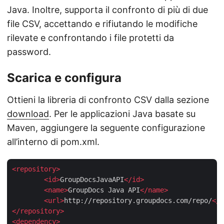
Java. Inoltre, supporta il confronto di più di due
file CSV, accettando e rifiutando le modifiche
rilevate e confrontando i file protetti da
password.
Scarica e configura
Ottieni la libreria di confronto CSV dalla sezione
download
. Per le applicazioni Java basate su
Maven, aggiungere la seguente configurazione
all’interno di pom.xml.
<
repository
>
<
id
>
GroupDocsJavaAPI
</
id
>
<
name
>
GroupDocs Java API
</
name
>
<
url
>
http://repository.groupdocs.com/repo/
</
u
</
repository
>
<
dependency
>