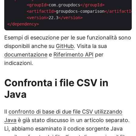
<
groupId
>
com.groupdocs
</
groupId
>
<
artifactId
>
groupdocs-comparison
</
artifactId
>
<
version
>
22.3
</
version
>
</
dependency
>
Esempi di esecuzione per le sue funzionalità sono
disponibili anche su
GitHub
. Visita la sua
documentazione
e
Riferimento API
per
indicazioni.
Confronta i file CSV in
Java
Il
confronto di base di due file CSV utilizzando
Java
è già stato discusso in un articolo separato.
Lì, abbiamo esaminato il codice sorgente Java