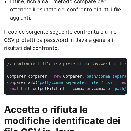
Infine, richiama il metodo compare per
ottenere il risultato del confronto di tutti i file
aggiunti.
Il codice sorgente seguente confronta più file
CSV protetti da password in Java e genera i
risultati del confronto.
// Confronta i file CSV protetti da password utilizza
Comparer comparer = 
new
 Comparer(
"path/comma-separate
comparer.add(
"path/comma-separated-file-2.csv"
, 
new
 L
final
 Path outputFilePath = comparer.compare(
"path/co
Accetta o rifiuta le
modifiche identificate dei