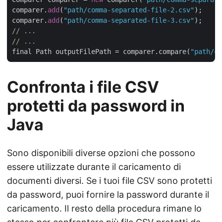
comparer.
add
(
"path/comma-separated-file-2.csv"
);

comparer.
add
(
"path/comma-separated-file-3.csv"
// ...
// ...
final Path outputFilePath = comparer.compare(
"path/co
Confronta i file CSV
protetti da password in
Java
Sono disponibili diverse opzioni che possono
essere utilizzate durante il caricamento di
documenti diversi. Se i tuoi file CSV sono protetti
da password, puoi fornire la password durante il
caricamento. Il resto della procedura rimane lo