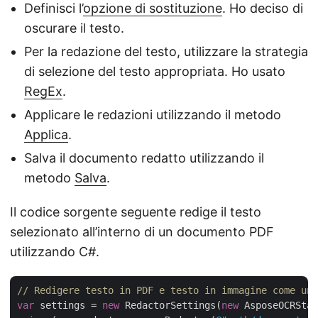
Definisci l’
opzione di sostituzione
. Ho deciso di
oscurare il testo.
Per la redazione del testo, utilizzare la strategia
di selezione del testo appropriata. Ho usato
RegEx
.
Applicare le redazioni utilizzando il metodo
Applica
.
Salva il documento redatto utilizzando il
metodo
Salva
.
Il codice sorgente seguente redige il testo
selezionato all’interno di un documento PDF
utilizzando C#.
// Redigere testo in PDF e testo in immagine come un 
var
 settings = 
new
 RedactorSettings(
new
 AsposeOCRStan