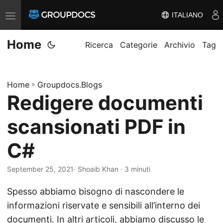
ITALIANO
T
o
Home
g
Ricerca
Categorie
Archivio
Tag
g
l
Home
»
Groupdocs.Blogs
e
Redigere documenti
n
a
scansionati PDF in
v
i
C#
g
September 25, 2021
· Shoaib Khan · 3 minuti
a
t
Spesso abbiamo bisogno di nascondere le
i
informazioni riservate e sensibili all’interno dei
o
documenti. In altri articoli, abbiamo discusso le