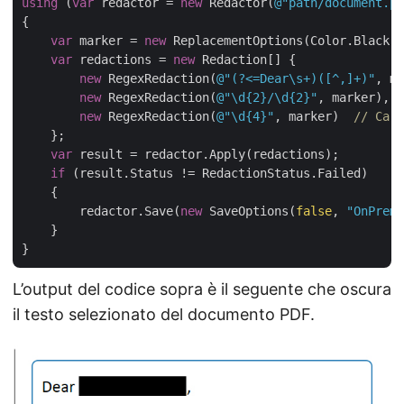
using
 (
var
 redactor = 
new
 Redactor(
@"path/document.pd
{

var
 marker = 
new
 ReplacementOptions(Color.Black);

var
 redactions = 
new
 Redaction[] {

new
 RegexRedaction(
@"(?<=Dear\s+)([^,]+)"
, ma
new
 RegexRedaction(
@"\d{2}/\d{2}"
, marker), 
/
new
 RegexRedaction(
@"\d{4}"
, marker)  
// Card
    };

var
 result = redactor.Apply(redactions);

if
 (result.Status != RedactionStatus.Failed)

    {

        redactor.Save(
new
 SaveOptions(
false
, 
"OnPremi
    }

L’output del codice sopra è il seguente che oscura
il testo selezionato del documento PDF.