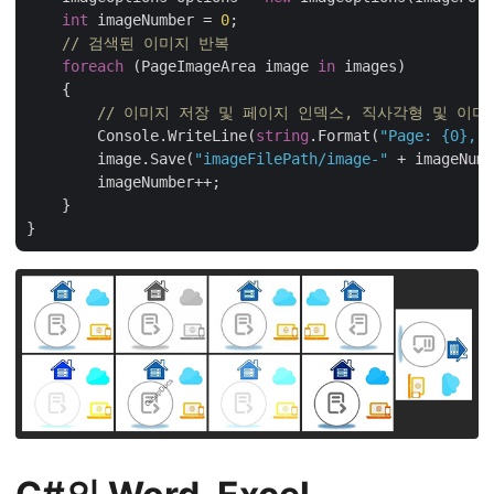
int
 imageNumber = 
0
;

// 검색된 이미지 반복
foreach
 (PageImageArea image 
in
 images)

    {

// 이미지 저장 및 페이지 인덱스, 직사각형 및 이미
        Console.WriteLine(
string
.Format(
"Page: {0}, R
        image.Save(
"imageFilePath/image-"
 + imageNumb
        imageNumber++;

    }
