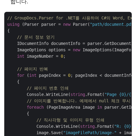
합니다.
// GroupDocs.Parser for .NET를 사용하여 C#의 Word, 
using
 (Parser parser = 
new
 Parser(
"path/document.pdf"
{

// 문서 정보 얻기
    IDocumentInfo documentInfo = parser.GetDocumentIn
    ImageOptions options = 
new
 ImageOptions(ImageForm
int
 imageNumber = 
0
;

// 페이지 반복
for
 (
int
 pageIndex = 
0
; pageIndex < documentInfo.
    {

// 페이지 번호 인쇄 
        Console.WriteLine(
string
.Format(
"Page {0}/{1}
// 이미지를 반복합니다. 예제에서 null 체크 무시
foreach
 (PageImageArea image 
in
 parser.GetIma
        {

// 직사각형 및 이미지 유형 인쇄
            Console.WriteLine(
string
.Format(
"R: {0}, 
            image.Save(
"imageFilePath/image-"
 + image