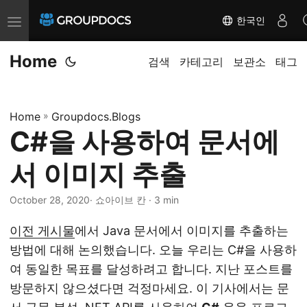
한국인
T
o
Home
g
검색
카테고리
보관소
태그
g
l
Home
»
Groupdocs.Blogs
e
C#을 사용하여 문서에
n
a
서 이미지 추출
v
i
October 28, 2020
· 쇼아이브 칸 · 3 min
g
이전 게시물
에서 Java 문서에서 이미지를 추출하는
a
방법에 대해 논의했습니다. 오늘 우리는 C#을 사용하
t
여 동일한 목표를 달성하려고 합니다. 지난 포스트를
i
방문하지 않으셨다면 걱정마세요. 이 기사에서는 문
o