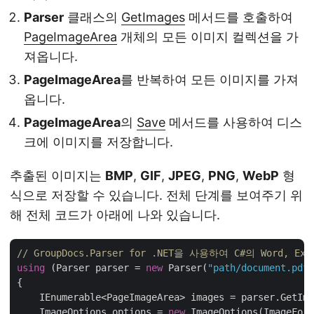
Parser
클래스의
GetImages
메서드를 호출하여
PageImageArea
개체의 모든 이미지 컬렉션을 가
져옵니다.
PageImageArea
를 반복하여 모든 이미지를 가져
옵니다.
PageImageArea
의
Save
메서드를 사용하여 디스
크에 이미지를 저장합니다.
추출된 이미지는
BMP
,
GIF
,
JPEG
,
PNG
,
WebP
형
식으로 저장할 수 있습니다. 전체 단계를 보여주기 위
해 전체 코드가 아래에 나와 있습니다.
// GroupDocs.Parser for .NET을 사용하여 C#의 Word, E
using
 (Parser parser = 
new
 Parser(
"path/document.pdf"
{

    IEnumerable<PageImageArea> images = parser.GetIma
    ImageOptions options = 
new
 ImageOptions(ImageForm