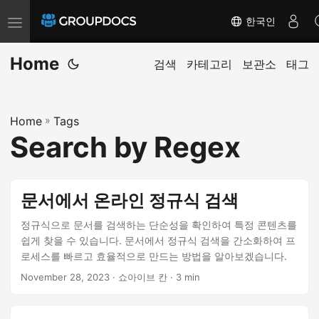
한국인
T
o
Home
g
검색
카테고리
보관소
태그
g
l
Home
»
Tags
e
Search by Regex
n
a
v
문서에서 온라인 정규식 검색
i
g
정규식으로 문서를 검색하는 단순성을 확인하여 특정 콘텐츠를
쉽게 찾을 수 있습니다. 문서에서 정규식 검색을 간소화하여 프
a
로세스를 빠르고 효율적으로 만드는 방법을 알아보겠습니다.
t
November 28, 2023
· 쇼아이브 칸 · 3 min
i
o