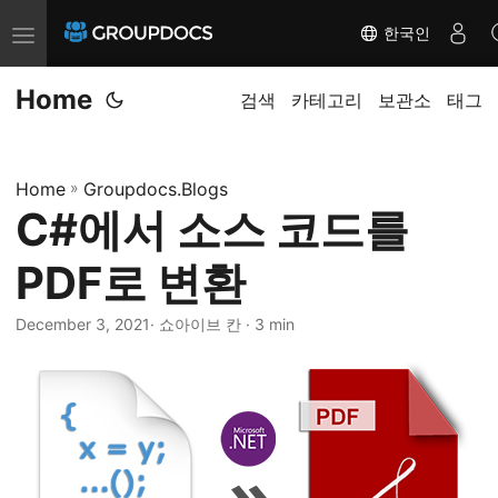
한국인
T
o
Home
g
검색
카테고리
보관소
태그
g
l
Home
»
Groupdocs.Blogs
e
C#에서 소스 코드를
n
a
PDF로 변환
v
i
December 3, 2021
· 쇼아이브 칸 · 3 min
g
a
t
i
o