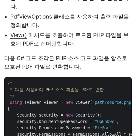
다.
PdfViewOptions
클래스를 사용하여 출력 파일을
정의합니다.
View()
메서드를 호출하여 로드된 PHP 파일을 보
호된 PDF로 렌더링합니다.
다음 C# 코드 조각은 PHP 소스 코드 파일을 암호로
보호된 PDF 파일로 변환합니다.
/*

 * C#을 사용하여 PHP 소스 파일을 PDF로 변환

 */
using
 (Viewer viewer = 
new
 Viewer(
"path/source.php"
)
{

    Security security = 
new
 Security();

    security.DocumentOpenPassword = 
"OpEnD0c"
;

    security.PermissionsPassword = 
"Ple@se"
;

    security.Permissions = Permissions.AllowAll ^ Per