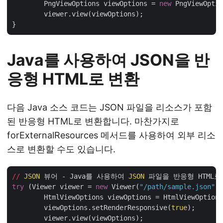
	PngViewOptions viewOptions = 
new
 PngViewOptio
	viewer.view(viewOptions);

Java를 사용하여 JSON을 반
응형 HTML로 변환
다음 Java 소스 코드는 JSON 파일을 리소스가 포함
된 반응형 HTML로 변환합니다. 마찬가지로
forExternalResources 메서드를 사용하여 외부 리소
스로 변환할 수도 있습니다.
//
JSON
 뷰어 - Java를 사용하여 
JSON
try
 (Viewer viewer = 
new
 Viewer(
"/path/sample.json"
))
	HtmlViewOptions viewOptions = HtmlViewOption
	viewOptions.setRenderResponsive(
true
);

	viewer.view(viewOptions);
