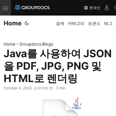
한국인
T
o
Home
g
검색
카테고리
보관소
태그
g
l
Home
»
Groupdocs.Blogs
e
Java를 사용하여 JSON
n
a
을 PDF, JPG, PNG 및
v
i
HTML로 렌더링
g
October 4, 2022
· 쇼아이브 칸 · 3 min
a
t
i
o