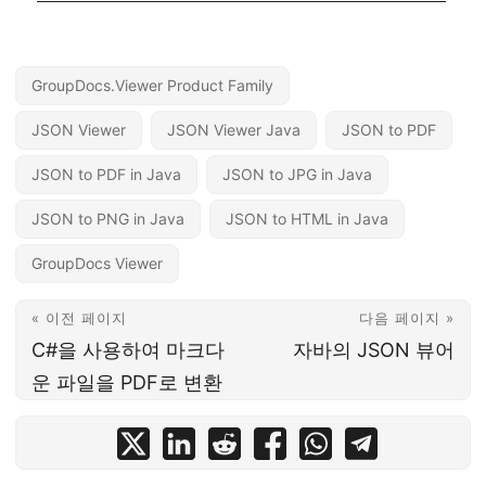
GroupDocs.Viewer Product Family
JSON Viewer
JSON Viewer Java
JSON to PDF
JSON to PDF in Java
JSON to JPG in Java
JSON to PNG in Java
JSON to HTML in Java
GroupDocs Viewer
« 이전 페이지
다음 페이지 »
C#을 사용하여 마크다
자바의 JSON 뷰어
운 파일을 PDF로 변환