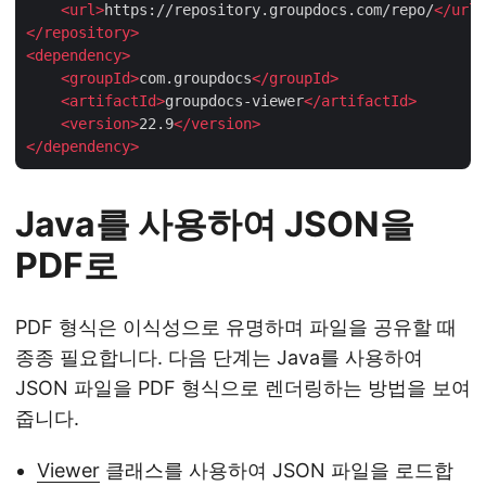
<
url
>
https://repository.groupdocs.com/repo/
</
url
>
</
repository
>
<
dependency
>
<
groupId
>
com.groupdocs
</
groupId
>
<
artifactId
>
groupdocs-viewer
</
artifactId
>
<
version
>
22.9
</
version
>
</
dependency
>
Java를 사용하여 JSON을
PDF로
PDF 형식은 이식성으로 유명하며 파일을 공유할 때
종종 필요합니다. 다음 단계는 Java를 사용하여
JSON 파일을 PDF 형식으로 렌더링하는 방법을 보여
줍니다.
Viewer
클래스를 사용하여 JSON 파일을 로드합