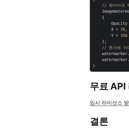
// 워터마크
    ImageWaterm
    {

        Opacity
        X = 
70
,

        Y = 
350
    };    

// 문서에 
    watermarker.
    watermarker
무료 AP
임시 라이선스 
결론