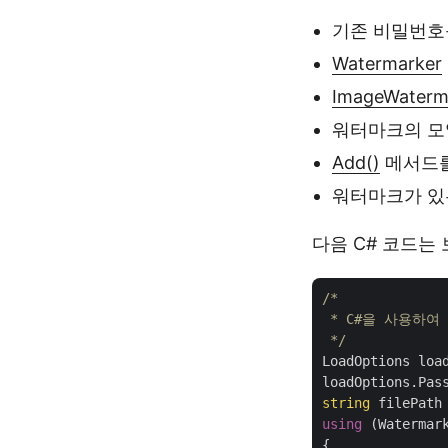
기존 비밀번호
Watermarker
ImageWaterm
워터마크의 모양
Add()
메서드를
워터마크가 있
다음 C# 코드는 
/*

 * C#을 사용하여 
 */
LoadOptions loa
loadOptions.Pas
string
 filePath
using
 (Watermar
{
