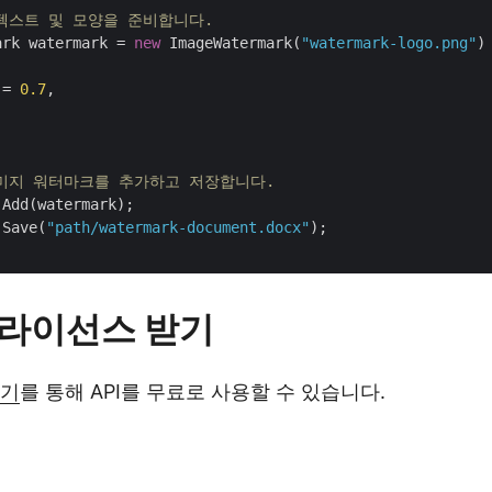
 텍스트 및 모양을 준비합니다. 
ark watermark = 
new
 ImageWatermark(
"watermark-logo.png"
)

 = 
0.7
,

이미지 워터마크를 추가하고 저장합니다.
Add(watermark);

.Save(
"path/watermark-document.docx"
);

I 라이선스 받기
받기
를 통해 API를 무료로 사용할 수 있습니다.