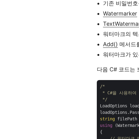
기존 비밀번호
Watermarker
TextWaterma
워터마크의 텍스
Add()
메서드를
워터마크가 있
다음 C# 코드는
/*

 * C#을 사용하여 
 */
LoadOptions loa
loadOptions.Pas
string
 filePath
using
 (Watermar
{

// 워터마크