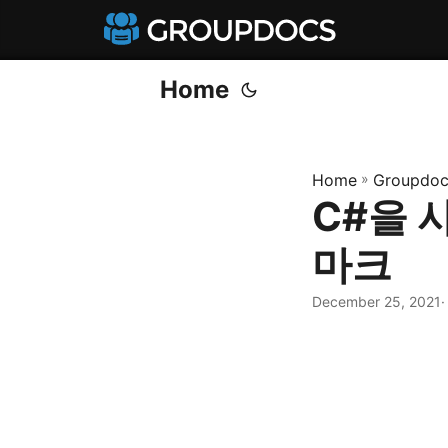
Home
Home
»
Groupdoc
C#을 
마크
December 25, 2021