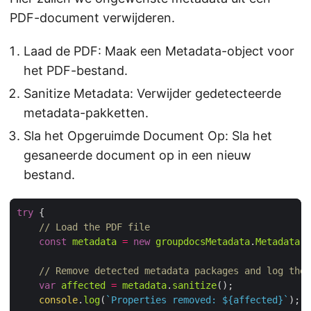
PDF-document verwijderen.
Laad de PDF: Maak een Metadata-object voor
het PDF-bestand.
Sanitize Metadata: Verwijder gedetecteerde
metadata-pakketten.
Sla het Opgeruimde Document Op: Sla het
gesaneerde document op in een nieuw
bestand.
try
// Load the PDF file
const
metadata
=
new
groupdocsMetadata
.
Metadata
(
"
// Remove detected metadata packages and log the 
var
affected
=
metadata
.
sanitize
console
.
log
(
`Properties removed: 
${
affected
}
`