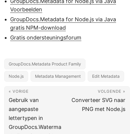
GroupDocs.Metadata for Node.js via Java
Voorbeelden
GroupDocs.Metadata for Node.js via Java
gratis NPM-download
Gratis ondersteuningsforum
GroupDocs.Metadata Product Family
Node.js
Metadata Management
Edit Metadata
« VORIGE
VOLGENDE »
Gebruik van
Converteer SVG naar
aangepaste
PNG met Node.js
lettertypen in
GroupDocs.Waterma