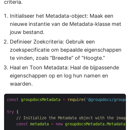
criteria.
Initialiseer het Metadata-object: Maak een
nieuwe instantie van de Metadata-klasse met
jouw bestand.
Definieer Zoekcriteria: Gebruik een
zoekspecificatie om bepaalde eigenschappen
te vinden, zoals “Breedte” of “Hoogte.”
Haal en Toon Metadata: Haal de bijpassende
eigenschappen op en log hun namen en
waarden.
const
groupdocsMetadata
=
require
(
'@groupdocs/groupdo
try
// Initialize the Metadata object with the image 
const
metadata
=
new
groupdocsMetadata
.
Metadata
(
"