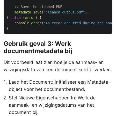
// Save the cleaned PDF
metadata
.
save
(
"cleaned_output.pdf"
} 
catch
 (
error
console
.
error
(
'An error occurred during the sanit
Gebruik geval 3: Werk
documentmetadata bij
Dit voorbeeld laat zien hoe je de aanmaak- en
wijzigingsdata van een document kunt bijwerken.
Laad het Document: Initialiseer een Metadata-
object voor het documentbestand.
Stel Nieuwe Eigenschappen In: Werk de
aanmaak- en wijzigingsdatums van het
document bij.