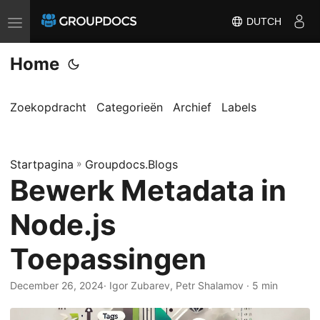
DUTCH
T
o
Home
g
g
l
Zoekopdracht
Categorieën
Archief
Labels
e
n
Startpagina
a
»
Groupdocs.Blogs
Bewerk Metadata in
v
i
Node.js
g
a
Toepassingen
t
i
December 26, 2024
· Igor Zubarev, Petr Shalamov · 5 min
o