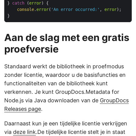
} 
catch
 (
error
console
.
error
(
'An error occurred:'
, 
error
Aan de slag met een gratis
proefversie
Standaard werkt de bibliotheek in proefmodus
zonder licentie, waardoor u de basisfuncties en
functionaliteiten van de bibliotheek kunt
verkennen. Je kunt GroupDocs.Metadata for
Node.js via Java downloaden van de
GroupDocs
Releases page
.
Daarnaast kun je een tijdelijke licentie verkrijgen
via
deze link
.De tijdelijke licentie stelt je in staat