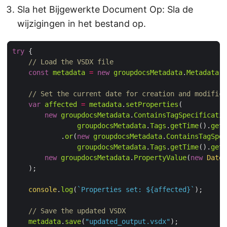
Sla het Bijgewerkte Document Op: Sla de
wijzigingen in het bestand op.
try
// Load the VSDX file
const
metadata
=
new
groupdocsMetadata
.
Metadata
(
"
// Set the current date for creation and modifica
var
affected
=
metadata
.
setProperties
new
groupdocsMetadata
.
ContainsTagSpecificatio
groupdocsMetadata
.
Tags
.
getTime
().
getC
            .
or
(
new
groupdocsMetadata
.
ContainsTagSpec
groupdocsMetadata
.
Tags
.
getTime
().
getM
new
groupdocsMetadata
.
PropertyValue
(
new
Date
console
.
log
(
`Properties set: 
${
affected
}
`
// Save the updated VSDX
metadata
.
save
(
"updated_output.vsdx"