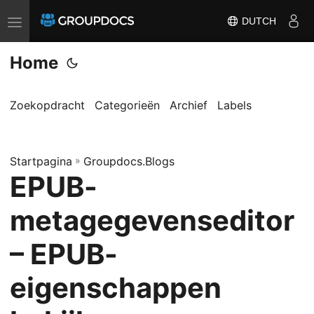
DUTCH
T
o
Home
g
g
l
Zoekopdracht
Categorieën
Archief
Labels
e
n
Startpagina
a
»
Groupdocs.Blogs
EPUB-
v
i
metagegevenseditor
g
a
– EPUB-
t
eigenschappen
i
o