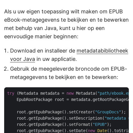
Als u uw eigen toepassing wilt maken om EPUB
eBook-metagegevens te bekijken en te bewerken
met behulp van Java, kunt u hier op een
eenvoudige manier beginnen:
Download en installeer de
metadatabibliotheek
voor Java
in uw applicatie.
Gebruik de meegeleverde broncode om EPUB-
metagegevens te bekijken en te bewerken:
try
 (Metadata metadata = 
new
 Metadata(
"path/ebook.epu
    EpubRootPackage root = metadata.getRootPackageGen
    root.getEpubPackage().setCreator(
"GroupDocs"
);

    root.getEpubPackage().setDescription(
"metadata up
    root.getEpubPackage().setFormat(
"EPUB"
);

    root.getEpubPackage().setDate(
new
Date
().toString