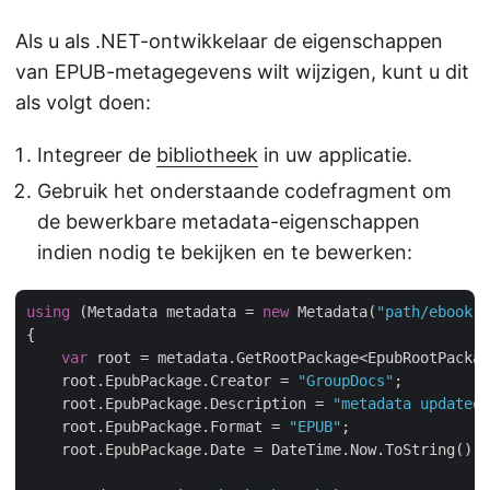
Als u als .NET-ontwikkelaar de eigenschappen
van EPUB-metagegevens wilt wijzigen, kunt u dit
als volgt doen:
Integreer de
bibliotheek
in uw applicatie.
Gebruik het onderstaande codefragment om
de bewerkbare metadata-eigenschappen
indien nodig te bekijken en te bewerken:
using
 (Metadata metadata = 
new
 Metadata(
"path/ebook.e
{

var
 root = metadata.GetRootPackage<EpubRootPackag
    root.EpubPackage.Creator = 
"GroupDocs"
;

    root.EpubPackage.Description = 
"metadata updated 
    root.EpubPackage.Format = 
"EPUB"
;

    root.EpubPackage.Date = DateTime.Now.ToString();
