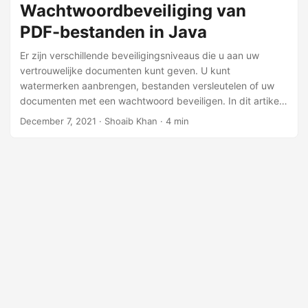
toepassingen te ontgrendelen.
Wachtwoordbeveiliging van
PDF-bestanden in Java
Er zijn verschillende beveiligingsniveaus die u aan uw
vertrouwelijke documenten kunt geven. U kunt
watermerken aanbrengen, bestanden versleutelen of uw
documenten met een wachtwoord beveiligen. In dit artikel
zullen we zien hoe u programmatisch
December 7, 2021
· Shoaib Khan · 4 min
wachtwoordbeveiliging kunt toevoegen aan de PDF-
bestanden binnen de Java-toepassingen. Verder zullen we
leren om het wachtwoord te wijzigen en ook om de
wachtwoorden te verwijderen om PDF-bestanden te
ontgrendelen.