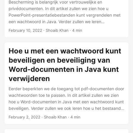
n
Bescherming is belangrijk voor vertrouwelijke en
privédocumenten. In dit artikel zullen we zien hoe u
PowerPoint-presentatiebestanden kunt vergrendelen met
een wachtwoord in Java. Verder zullen we leren
presentatiebestanden te ontgrendelen door hun
February 10, 2022
· Shoaib Khan · 4 min
wachtwoord te verwijderen en ook hoe we het bestaande
wachtwoord van PPT- en PPTX-bestanden kunnen
wijzigen.
Hoe u met een wachtwoord kunt
beveiligen en beveiliging van
Word-documenten in Java kunt
verwijderen
Eerder beperkten we de toegang tot pdf-documenten door
wachtwoorden toe te passen. In dit artikel zullen we zien
hoe u Word-documenten in Java met een wachtwoord kunt
beveiligen. Verder zullen we ook leren hoe u het bestaande
wachtwoord van DOC- en DOCX-bestanden kunt wijzigen
February 2, 2022
· Shoaib Khan · 4 min
en ten slotte hoe u de wachtwoordbeveiliging kunt
verwijderen om Word-documenten binnen de Java-