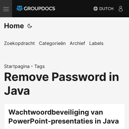
DUTCH
T
o
Home
g
g
l
Zoekopdracht
Categorieën
Archief
Labels
e
n
Startpagina
a
»
Tags
Remove Password in
v
i
Java
g
a
t
Wachtwoordbeveiliging van
i
PowerPoint-presentaties in Java
o