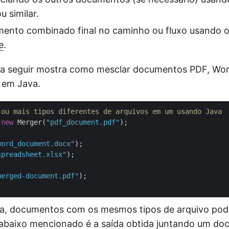
u similar.
mento combinado final no caminho ou fluxo usando 
e
.
 a seguir mostra como mesclar documentos PDF, Wor
 em Java.
 ou mais tipos diferentes de arquivos em um usando Java
 
new
 Merger(
"pdf_document.pdf"
);

word_document.docx"
);

spreadsheet.xlsx"
);

merged-document.pdf"
);

, documentos com os mesmos tipos de arquivo pod
abaixo mencionado é a saída obtida juntando um d