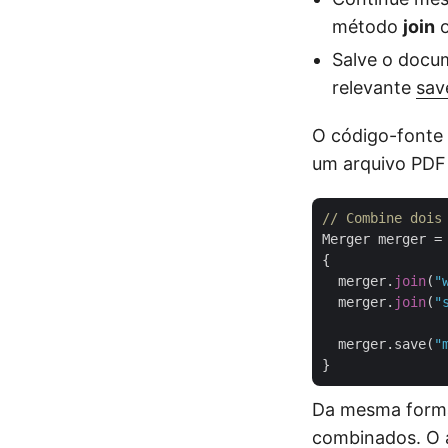
método
join
o
Salve o docu
relevante
sav
O código-fonte
um arquivo PDF
// Combine dois
Merger merger =
{

  merger.
join
(
"
  merger.
join
(
"
  merger.save(
"
Da mesma forma
combinados. O 