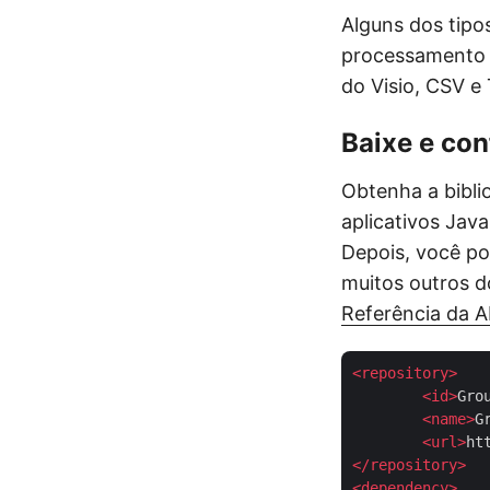
Alguns dos tip
processamento d
do Visio, CSV e
Baixe e con
Obtenha a bibl
aplicativos Jav
Depois, você po
muitos outros 
Referência da A
<
repository
>
<
id
>
Gro
<
name
>
G
<
url
>
ht
</
repository
>
<
dependency
>