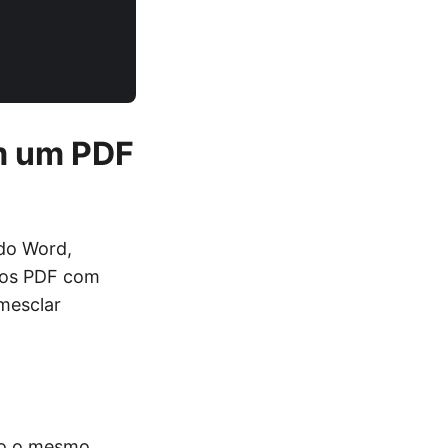
em um PDF
do Word,
tos PDF com
mesclar
do o mesmo