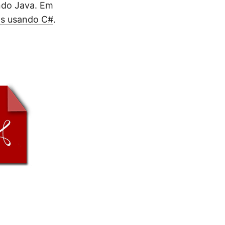
ndo Java. Em
os usando C#
.