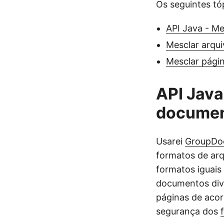
Os seguintes tó
API Java - Me
Mesclar arqu
Mesclar págin
API Java
docume
Usarei
GroupDoc
formatos de arq
formatos iguais
documentos div
páginas de acor
segurança dos