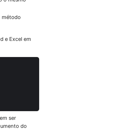
o método
d e Excel em
em ser
ocumento do