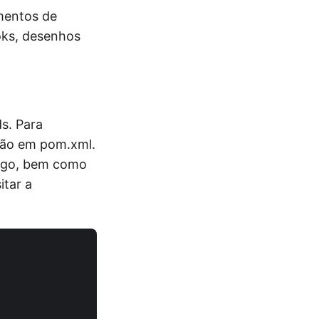
mentos de
oks, desenhos
s. Para
ção em pom.xml.
tigo, bem como
itar a