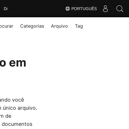
Di
PORTUGUÊS
ocurar
Categorias
Arquivo
Tag
vo em
ando você
 único arquivo.
em de
s documentos