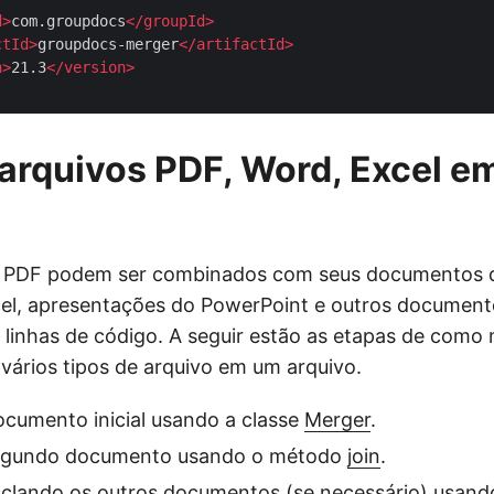
d
>
com.groupdocs
</
groupId
>
ctId
>
groupdocs-merger
</
artifactId
>
n
>
21.3
</
version
>
arquivos PDF, Word, Excel 
 PDF podem ser combinados com seus documentos 
xcel, apresentações do PowerPoint e outros documen
linhas de código. A seguir estão as etapas de como 
ários tipos de arquivo em um arquivo.
cumento inicial usando a classe
Merger
.
egundo documento usando o método
join
.
clando os outros documentos (se necessário) usan