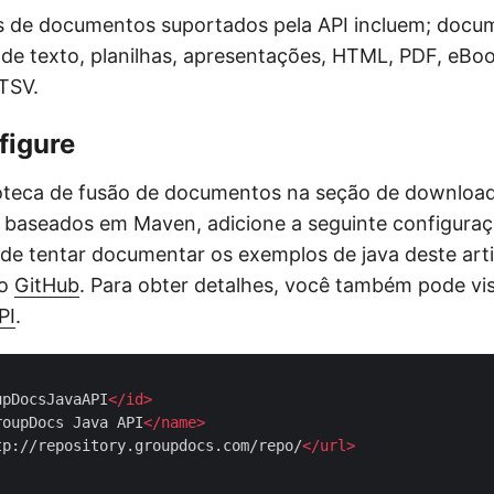
os de documentos suportados pela API incluem; docu
e texto, planilhas, apresentações, HTML, PDF, eBo
 TSV.
figure
ioteca de fusão de documentos na seção de download
a baseados em Maven, adicione a seguinte configura
de tentar documentar os exemplos de java deste ar
do
GitHub
. Para obter detalhes, você também pode vis
PI
.
upDocsJavaAPI
</
id
>
roupDocs Java API
</
name
>
tp://repository.groupdocs.com/repo/
</
url
>