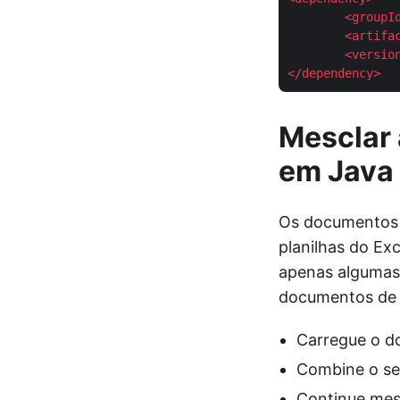
<
groupI
<
artifa
<
versio
</
dependency
>
Mesclar 
em Java
Os documentos
planilhas do E
apenas algumas 
documentos de v
Carregue o do
Combine o s
Continue mes