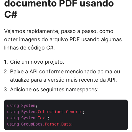
documento PDF usando
C#
Vejamos rapidamente, passo a passo, como
obter imagens do arquivo PDF usando algumas
linhas de código C#.
Crie um novo projeto.
Baixe a API conforme mencionado acima ou
atualize para a versão mais recente da API.
Adicione os seguintes namespaces:
using
System
using
System
.Collections
.Generic
using
System
.Text
using
GroupDocs
.Parser
.Data