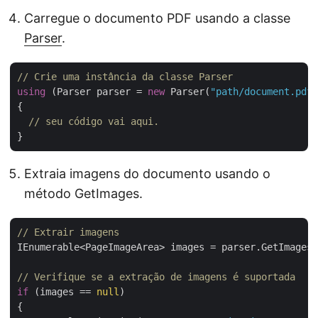
Carregue o documento PDF usando a classe
Parser
.
// Crie uma instância da classe Parser
using
 (Parser parser = 
new
 Parser(
"path/document.pdf"
{

// seu código vai aqui.
Extraia imagens do documento usando o
método GetImages.
// Extrair imagens
IEnumerable<PageImageArea> images = parser.GetImages(
// Verifique se a extração de imagens é suportada
if
 (images == 
null
)

{
