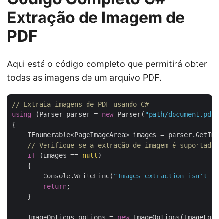
Extração de Imagem de
PDF
Aqui está o código completo que permitirá obter
todas as imagens de um arquivo PDF.
// Extraia imagens de PDF usando C#
using
 (Parser parser = 
new
 Parser(
"path/document.pdf"
{

    IEnumerable<PageImageArea> images = parser.GetIma
// Verifique se a extração de imagem é suportada
if
 (images == 
null
) 

    {

        Console.WriteLine(
"Images extraction isn't su
return
;

    }

    ImageOptions options = 
new
 ImageOptions(ImageForm