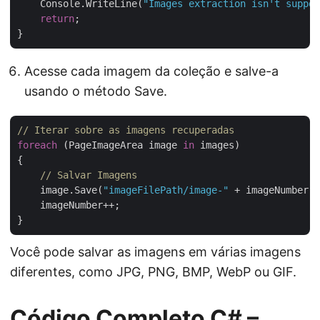
    Console.WriteLine(
"Images extraction isn't suppor
return
;

Acesse cada imagem da coleção e salve-a
usando o método Save.
// Iterar sobre as imagens recuperadas
foreach
 (PageImageArea image 
in
 images)

{

// Salvar Imagens
    image.Save(
"imageFilePath/image-"
 + imageNumber.T
    imageNumber++;

Você pode salvar as imagens em várias imagens
diferentes, como JPG, PNG, BMP, WebP ou GIF.
Código Completo C# –