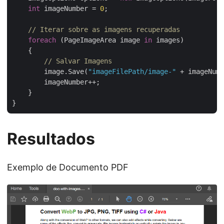
int
 imageNumber = 
0
;

// Iterar sobre as imagens recuperadas
foreach
 (PageImageArea image 
in
 images)

    {

// Salvar Imagens
        image.Save(
"imageFilePath/image-"
 + imageNumb
        imageNumber++;

    }

Resultados
Exemplo de Documento PDF