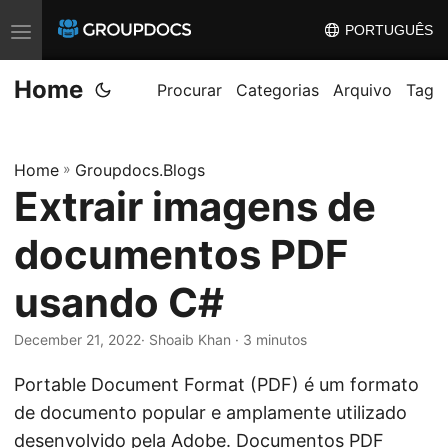
PORTUGUÊS
T
o
Home
g
Procurar
Categorias
Arquivo
Tag
g
l
Home
»
Groupdocs.Blogs
e
Extrair imagens de
n
a
documentos PDF
v
i
usando C#
g
December 21, 2022
· Shoaib Khan · 3 minutos
a
t
Portable Document Format (PDF) é um formato
i
de documento popular e amplamente utilizado
o
desenvolvido pela Adobe. Documentos PDF