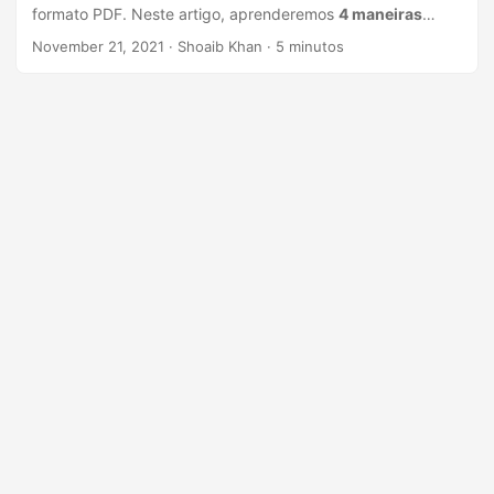
n
formato PDF. Neste artigo, aprenderemos
4 maneiras
diferentes de converter planilhas do Excel em formato
November 21, 2021
· Shoaib Khan · 5 minutos
PDF em Java
usando a API de conversão de documentos.