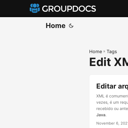
Home
Home
»
Tags
Edit XM
Editar a
XML é comumente 
vezes, é um requ
recebido ou ante
Java
.
November 6, 202