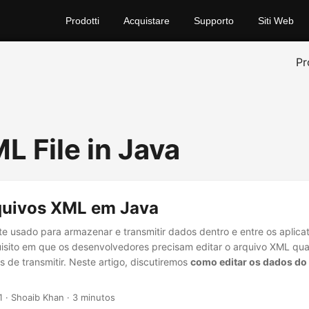
Prodotti
Acquistare
Supporto
Siti Web
Pr
L File in Java
rquivos XML em Java
usado para armazenar e transmitir dados dentro e entre os aplicat
isito em que os desenvolvedores precisam editar o arquivo XML qua
s de transmitir. Neste artigo, discutiremos
como editar os dados do
1
· Shoaib Khan · 3 minutos