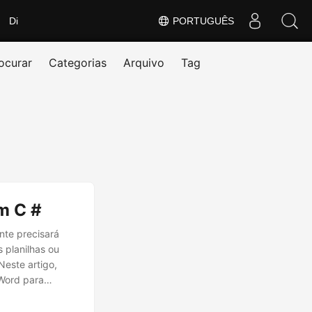
Di
PORTUGUÊS
ocurar
Categorias
Arquivo
Tag
m C #
nte precisará
 planilhas ou
Neste artigo,
Word para