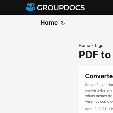
Home
Home
»
Tags
PDF to
Converte
Se você tiver da
convertê-los em 
várias pastas de
veremos como co
planilha do Exc
April 13, 2021
· Sh