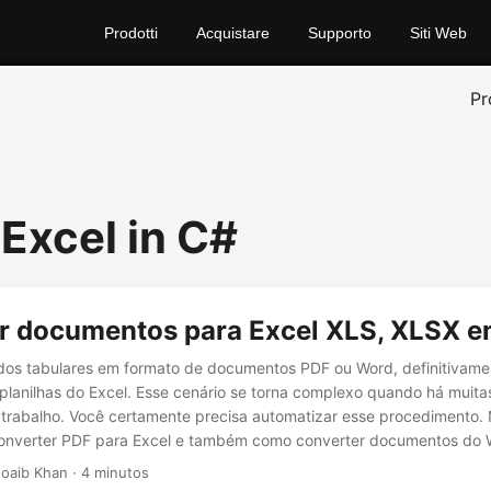
Prodotti
Acquistare
Supporto
Siti Web
Pr
 Excel in C#
r documentos para Excel XLS, XLSX e
dos tabulares em formato de documentos PDF ou Word, definitivame
planilhas do Excel. Esse cenário se torna complexo quando há muitas
 trabalho. Você certamente precisa automatizar esse procedimento. 
nverter PDF para Excel e também como converter documentos do 
el programaticamente em C# usando a API .NET.
oaib Khan · 4 minutos