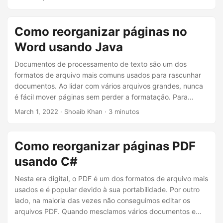
n
Como reorganizar páginas no
Word usando Java
Documentos de processamento de texto são um dos
formatos de arquivo mais comuns usados para rascunhar
documentos. Ao lidar com vários arquivos grandes, nunca
é fácil mover páginas sem perder a formatação. Para
reorganizar as páginas, este artigo aborda
como mover as
March 1, 2022
· Shoaib Khan · 3 minutos
páginas programaticamente nos documentos do Word
(DOC/DOCX) em Java
.
Como reorganizar páginas PDF
usando C#
Nesta era digital, o PDF é um dos formatos de arquivo mais
usados e é popular devido à sua portabilidade. Por outro
lado, na maioria das vezes não conseguimos editar os
arquivos PDF. Quando mesclamos vários documentos e
páginas para formar um documento abrangente