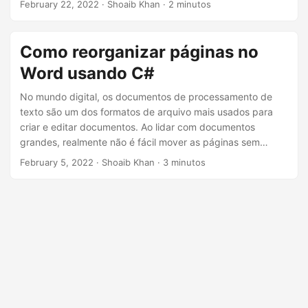
February 22, 2022
· Shoaib Khan · 2 minutos
combinado, geralmente terminamos de combinar as
páginas na ordem errada. Este artigo discute
como
reorganizar páginas PDF programaticamente usando C#
.
Como reorganizar páginas no
Word usando C#
No mundo digital, os documentos de processamento de
texto são um dos formatos de arquivo mais usados para
criar e editar documentos. Ao lidar com documentos
grandes, realmente não é fácil mover as páginas sem
perder a formatação. A perda de formatação geralmente
February 5, 2022
· Shoaib Khan · 3 minutos
ocorre quando tentamos combinar vários documentos de
diferentes tipos ou simplesmente mesclamos o mesmo tipo
de arquivo em um único documento. Para reorganizar as
páginas, este artigo discute como mover páginas
programaticamente em documentos do Word (DOC/DOCX)
usando C#.