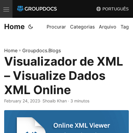
PORTUGUÊS
T
o
Home
g
Procurar
Categorias
Arquivo
Tag
g
l
Home
»
Groupdocs.Blogs
e
Visualizador de XML
n
a
– Visualize Dados
v
i
XML Online
g
February 24, 2023
· Shoaib Khan · 3 minutos
a
t
i
o