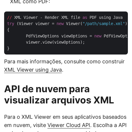
XML como PDF:
//
 XML Viewer - Render XML file 
as
try
 (Viewer viewer = 
new
 Viewer(
"/path/sample.xml"
)) 

{

	PdfViewOptions viewOptions = 
new
 PdfViewOptio
	viewer.view(viewOptions);

Para mais informações, consulte como construir
XML Viewer using Java
.
API de nuvem para
visualizar arquivos XML
Para o XML Viewer em seus aplicativos baseados
em nuvem, visite
Viewer Cloud API
. Escolha a API