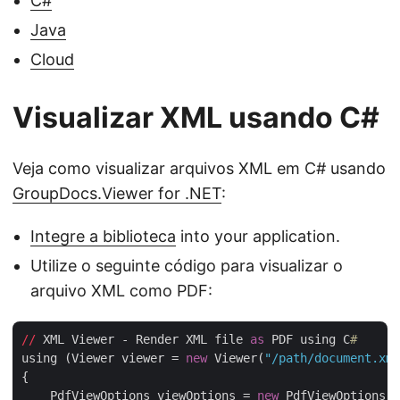
C#
Java
Cloud
Visualizar XML usando C#
Veja como visualizar arquivos XML em C# usando
GroupDocs.Viewer for .NET
:
Integre a biblioteca
into your application.
Utilize o seguinte código para visualizar o
arquivo XML como PDF:
//
 XML Viewer - Render XML file 
as
 PDF using C
#
using (Viewer viewer = 
new
 Viewer(
"/path/document.xml
{

    PdfViewOptions viewOptions = 
new
 PdfViewOptions(
"