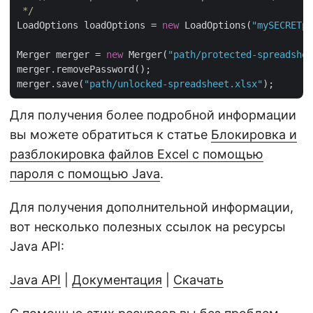
 */
LoadOptions loadOptions = 
new
 LoadOptions(
"mySECRETpa
Merger merger = 
new
 Merger(
"path/protected-spreadshee
merger.removePassword();

merger.save(
"path/unlocked-spreadsheet.xlsx"
Для получения более подробной информации
вы можете обратиться к статье
Блокировка и
разблокировка файлов Excel с помощью
пароля с помощью Java
.
Для получения дополнительной информации,
вот несколько полезных ссылок на ресурсы
Java API:
Java API
|
Документация
|
Скачать