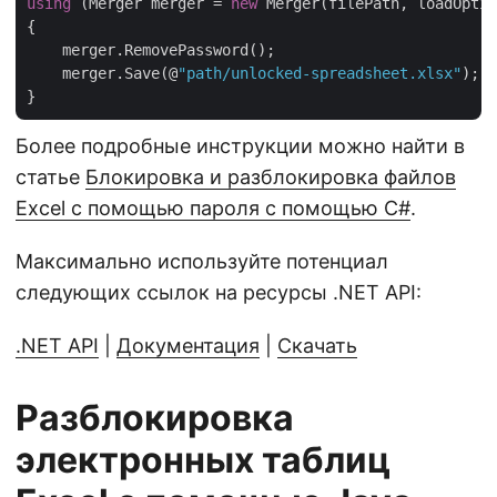
using
 (Merger merger = 
new
 Merger(filePath, loadOptio
{

    merger.RemovePassword();

    merger.Save(@
"path/unlocked-spreadsheet.xlsx"
);

Более подробные инструкции можно найти в
статье
Блокировка и разблокировка файлов
Excel с помощью пароля с помощью C#
.
Максимально используйте потенциал
следующих ссылок на ресурсы .NET API:
.NET API
|
Документация
|
Скачать
Разблокировка
электронных таблиц