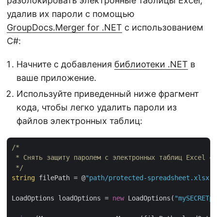
разблокировать электронные таблицы Excel,
удалив их пароли с помощью
GroupDocs.Merger for .NET
с использованием
C#:
Начните с добавления
библиотеки .NET
в
ваше приложение.
Используйте приведенный ниже фрагмент
кода, чтобы легко удалить пароли из
файлов электронных таблиц:
/*

 * Снять защиту паролем с электронных таблиц Excel с 
 */
string
 filePath = @
"path/protected-spreadsheet.xlsx"
;

LoadOptions loadOptions = 
new
 LoadOptions(
"mySECRETpa