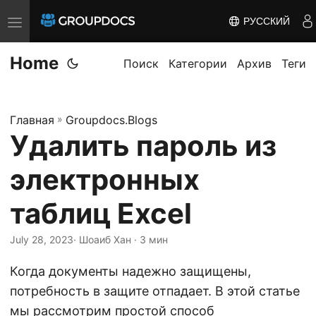
РУССКИЙ
T
o
Home
g
Поиск
Категории
Архив
Теги
g
l
Главная
»
Groupdocs.Blogs
e
Удалить пароль из
n
a
электронных
v
i
таблиц Excel
g
July 28, 2023
· Шоаиб Хан · 3 мин
a
t
Когда документы надежно защищены,
i
потребность в защите отпадает. В этой статье
o
мы рассмотрим простой способ