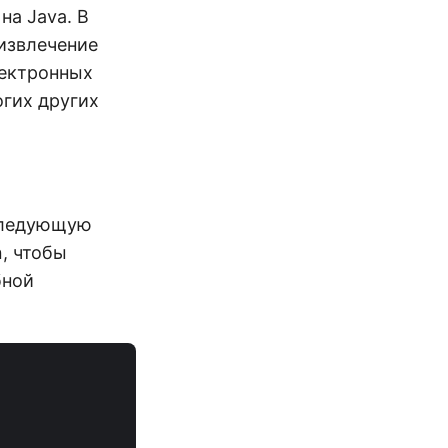
на Java. В
 извлечение
лектронных
огих других
следующую
, чтобы
бной