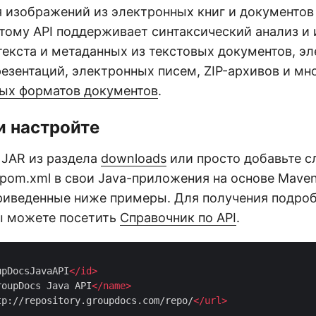
 изображений из электронных книг и документов 
этому API поддерживает синтаксический анализ и
текста и метаданных из текстовых документов, э
резентаций, электронных писем, ZIP-архивов и мн
ых форматов документов
.
и настройте
 JAR из раздела
downloads
или просто добавьте 
pom.xml в свои Java-приложения на основе Maven
риведенные ниже примеры. Для получения подро
ы можете посетить
Справочник по API
.
upDocsJavaAPI
</
id
>
roupDocs Java API
</
name
>
tp://repository.groupdocs.com/repo/
</
url
>