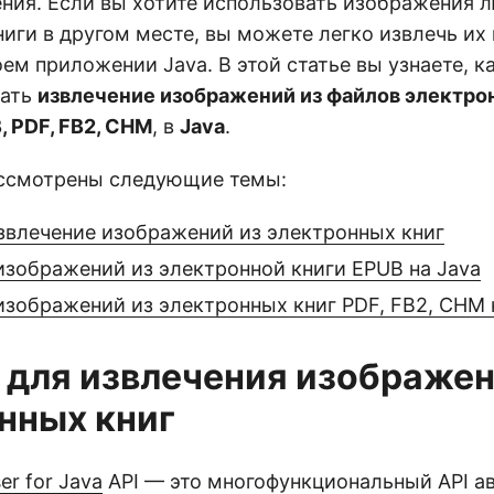
ения. Если вы хотите использовать изображения 
ниги в другом месте, вы можете легко извлечь и
ем приложении Java. В этой статье вы узнаете, к
вать
извлечение изображений из файлов электро
, PDF, FB2, CHM
, в
Java
.
ссмотрены следующие темы:
извлечение изображений из электронных книг
изображений из электронной книги EPUB на Java
изображений из электронных книг PDF, FB2, CHM 
I для извлечения изображен
нных книг
er for Java
API — это многофункциональный API а