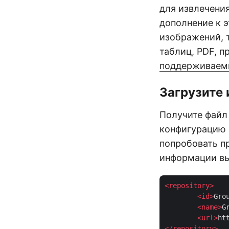
для извлечения
дополнение к 
изображений, 
таблиц, PDF, п
поддерживаем
Загрузите 
Получите файл
конфигурацию 
попробовать п
информации в
<
repository
>
<
id
>
Gro
<
name
>
G
<
url
>
ht
</
repository
>