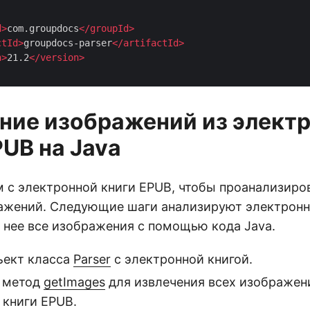
d
>
com.groupdocs
</
groupId
>
ctId
>
groupdocs-parser
</
artifactId
>
n
>
21.2
</
version
>
ние изображений из элект
PUB на Java
 с электронной книги EPUB, чтобы проанализиров
ажений. Следующие шаги анализируют электронн
 нее все изображения с помощью кода Java.
ъект класса
Parser
с электронной книгой.
 метод
getImages
для извлечения всех изображен
 книги EPUB.