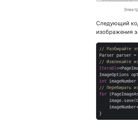
Электр
Следующий код
изображения эл
// Разбирайте э
Parser parser =
// Извлекайте и
Iterable
<PageIm
ImageOptions op
int
 imageNumber
// Перебирать и
for
 (PageImageAr
    image.save(
    imageNumber+