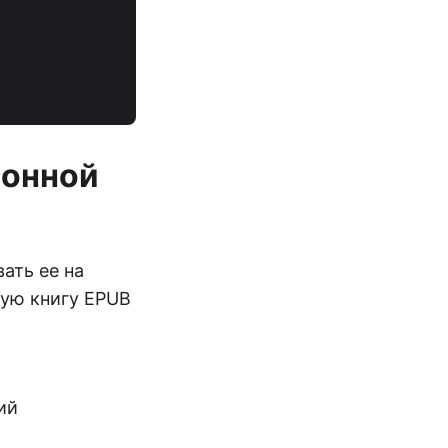
ронной
ать ее на
ую книгу EPUB
ий