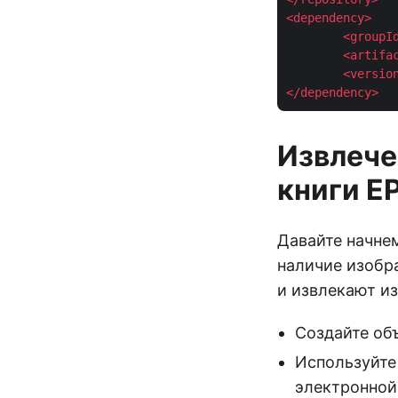
<
dependency
>
<
groupI
<
artifa
<
versio
</
dependency
>
Извлече
книги E
Давайте начнем
наличие изобр
и извлекают из
Создайте об
Используйте
электронной