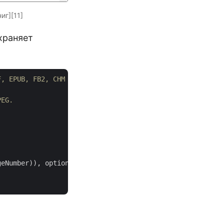
иг][11]
храняет
F, EPUB, FB2, CHM в Java и сохраняйте на диск.
PEG.
geNumber)), options);
