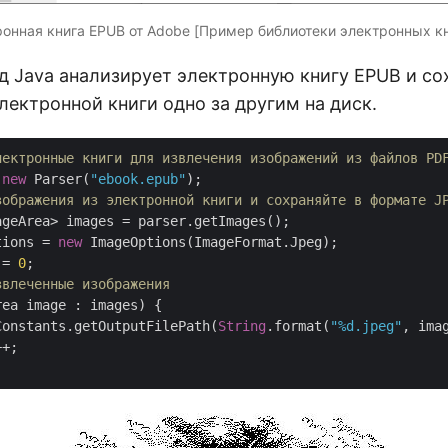
онная книга EPUB от Adobe [Пример библиотеки электронных кн
 Java анализирует электронную книгу EPUB и со
ектронной книги одно за другим на диск.
лектронные книги для извлечения изображений из файлов PD
 
new
 Parser(
"ebook.epub"
зображения из электронной книги и сохраняйте в формате J
ageArea> images = parser.getImages();

tions = 
new
 = 
0
звлеченные изображения
ea image : images) {

Constants.getOutputFilePath(
String
.format(
"%d.jpeg"
, ima
+;
