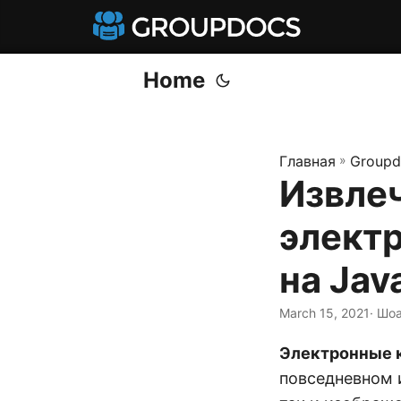
Home
Главная
»
Groupd
Извле
электр
на Jav
March 15, 2021
· Шо
Электронные 
повседневном 