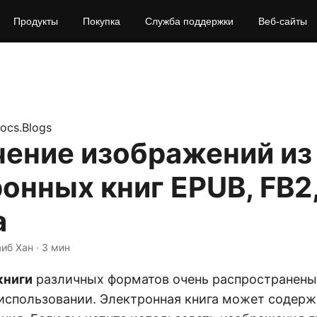
Продукты
Покупка
Служба поддержки
Веб-сайты
ocs.Blogs
чение изображений из
онных книг EPUB, FB2
a
аиб Хан · 3 мин
книги
различных форматов очень распространены
использовании. Электронная книга может содержа