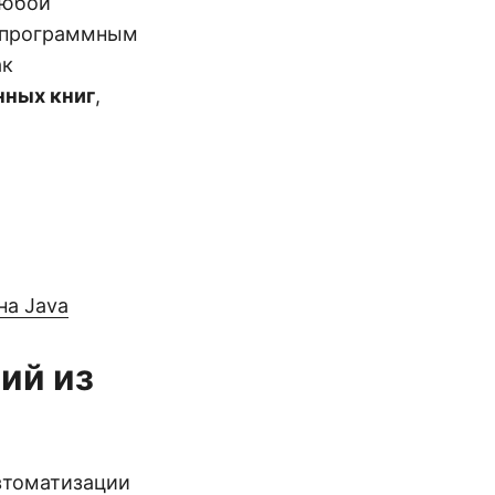
любой
х программным
ак
нных книг
,
на Java
ий из
втоматизации