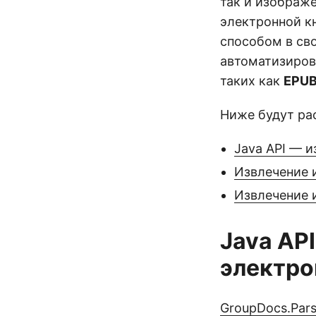
так и изображ
электронной к
способом в сво
автоматизиро
таких как
EPUB
Ниже будут ра
Java API — 
Извлечение 
Извлечение 
Java AP
электро
GroupDocs.Pars