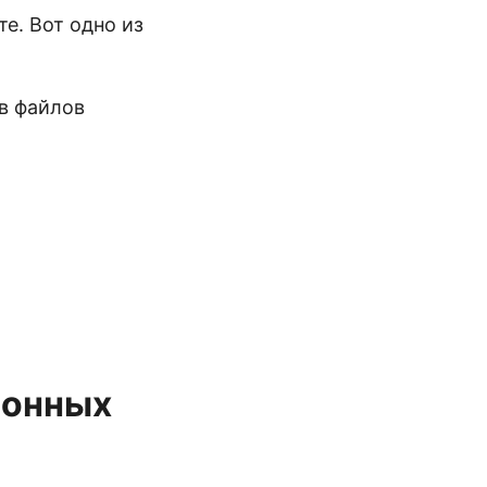
е. Вот одно из
в файлов
ронных