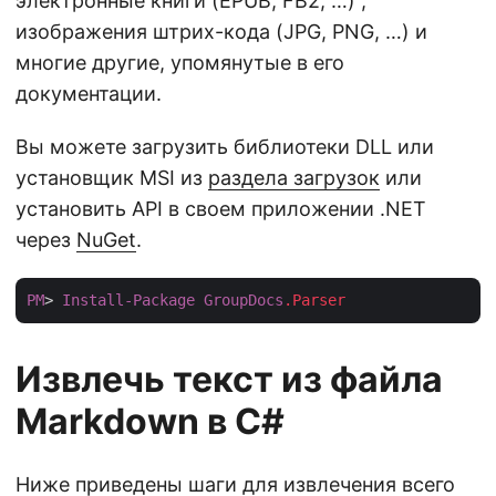
электронные книги (EPUB, FB2, …) ,
изображения штрих-кода (JPG, PNG, …) и
многие другие, упомянутые в его
документации.
Вы можете загрузить библиотеки DLL или
установщик MSI из
раздела загрузок
или
установить API в своем приложении .NET
через
NuGet
.
PM
> 
Install-Package
GroupDocs
.Parser
Извлечь текст из файла
Markdown в С#
Ниже приведены шаги для извлечения всего