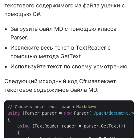
текстового содержимого из файла уценки с
помощью C#.
Загрузите файл MD с помощью класса
Parser
.
Извлеките весь текст в TextReader с
помощью метода GetText.
Используйте текст по своему усмотрению.
Следующий исходный код C# извлекает
текстовое содержимое файла MD.
// Извлечь весь текст файла Markdown
using
 (Parser parser = 
new
 Parser(
"/path/document.md"
{

using
 (TextReader reader = parser.GetText())

    {
