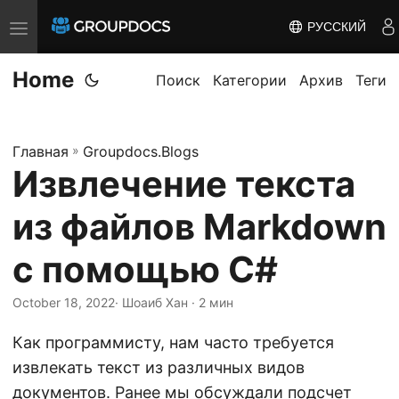
РУССКИЙ
T
o
Home
g
Поиск
Категории
Архив
Теги
g
l
Главная
»
Groupdocs.Blogs
e
Извлечение текста
n
a
из файлов Markdown
v
i
с помощью C#
g
October 18, 2022
· Шоаиб Хан · 2 мин
a
t
Как программисту, нам часто требуется
i
извлекать текст из различных видов
o
документов. Ранее мы обсуждали подсчет