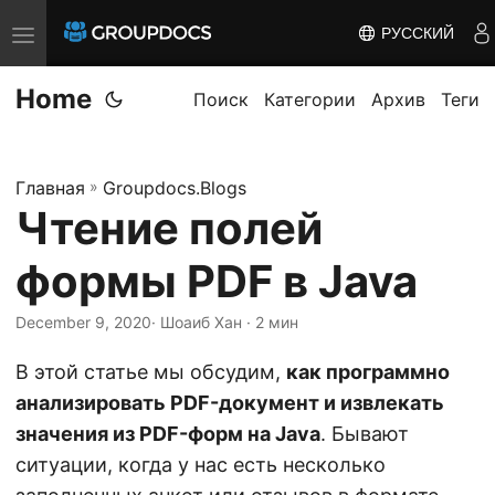
РУССКИЙ
T
o
Home
g
Поиск
Категории
Архив
Теги
g
l
Главная
»
Groupdocs.Blogs
e
Чтение полей
n
a
формы PDF в Java
v
i
December 9, 2020
· Шоаиб Хан · 2 мин
g
В этой статье мы обсудим,
как программно
a
анализировать PDF-документ и извлекать
t
значения из PDF-форм на Java
. Бывают
i
ситуации, когда у нас есть несколько
o