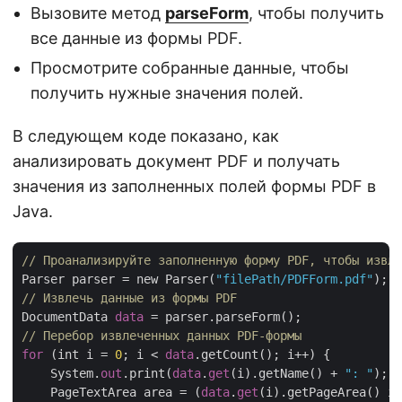
Вызовите метод
parseForm
, чтобы получить
все данные из формы PDF.
Просмотрите собранные данные, чтобы
получить нужные значения полей.
В следующем коде показано, как
анализировать документ PDF и получать
значения из заполненных полей формы PDF в
Java.
// Проанализируйте заполненную форму PDF, чтобы извле
Parser parser = new Parser(
"filePath/PDFForm.pdf"
// Извлечь данные из формы PDF
DocumentData 
data
// Перебор извлеченных данных PDF-формы
for
 (int i = 
0
; i < 
data
.getCount(); i++) {

    System.
out
.print(
data
.
get
(i).getName() + 
": "
);

    PageTextArea area = (
data
.
get
(i).getPageArea() in