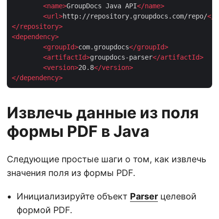
<
name
>
GroupDocs Java API
</
name
>
<
url
>
http://repository.groupdocs.com/repo/
</
u
</
repository
>
<
dependency
>
<
groupId
>
com.groupdocs
</
groupId
>
<
artifactId
>
groupdocs-parser
</
artifactId
>
<
version
>
20.8
</
version
>
</
dependency
>
Извлечь данные из поля
формы PDF в Java
Следующие простые шаги о том, как извлечь
значения поля из формы PDF.
Инициализируйте объект
Parser
целевой
формой PDF.