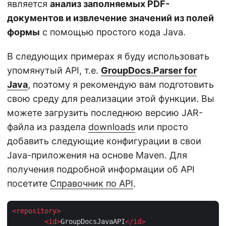
является
анализ заполняемых PDF-
документов и извлечение значений из полей
формы
с помощью простого кода Java.
В следующих примерах я буду использовать
упомянутый API, т.е.
GroupDocs.Parser for
Java
, поэтому я рекомендую вам подготовить
свою среду для реализации этой функции. Вы
можете загрузить последнюю версию JAR-
файла из раздела
downloads
или просто
добавить следующие конфигурации в свои
Java-приложения на основе Maven. Для
получения подробной информации об API
посетите
Справочник по API
.
<
repository
>
<
id
>
GroupDocsJavaAPI
</
id
>