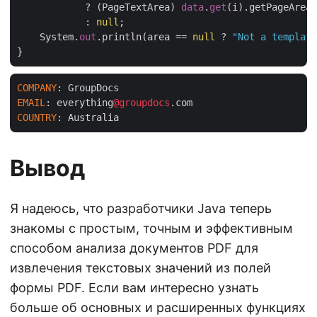
            ? (PageTextArea) 
data
.
get
(i).getPageArea(
            : 
null
;

    System.
out
.println(area == 
null
 ? 
"Not a templat
COMPANY
EMAIL
: everything
@groupdocs
COUNTRY
Вывод
Я надеюсь, что разработчики Java теперь
знакомы с простым, точным и эффективным
способом анализа документов PDF для
извлечения текстовых значений из полей
формы PDF. Если вам интересно узнать
больше об основных и расширенных функциях