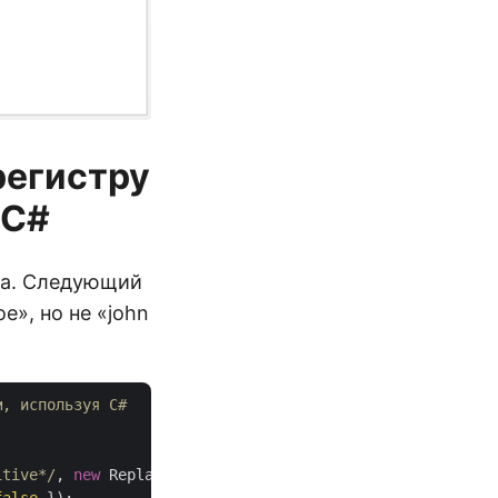
регистру
 C#
ра. Следующий
», но не «john
м, используя С#
itive*/
, 
new
 ReplacementOptions(
"[censored]"
)));
