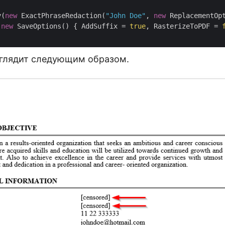
y(
new
 ExactPhraseRedaction(
"John Doe"
, 
new
 ReplacementOp
(
new
 SaveOptions() { AddSuffix = 
true
, RasterizeToPDF = 
глядит следующим образом.