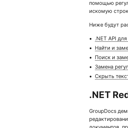
помощью регул
искомую строк
Ниже будут ра
.NET API для
Найти и зам
Поиск и заме
Замена регу
Скрыть текс
.NET Re
GroupDocs демо
редактировани
документов, п