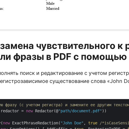
 замена чувствительного к 
или фразы в PDF с помощью
олнять поиск и редактирование с учетом регист
егистрозависимое существование слова «John Doe
ую фразу (с учетом регистра) и замените ее другим тексто
 redactor = 
new
 Redactor(@
"path/document.pdf"
))

y(
new
 ExactPhraseRedaction(
"John Doe"
, 
true
/*isCaseSens