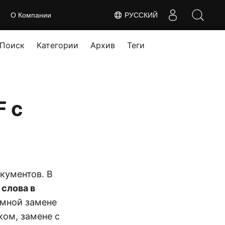
О Компании
РУССКИЙ
Поиск
Категории
Архив
Теги
F с
кументов. В
 слова в
ммной замене
ком, замене с