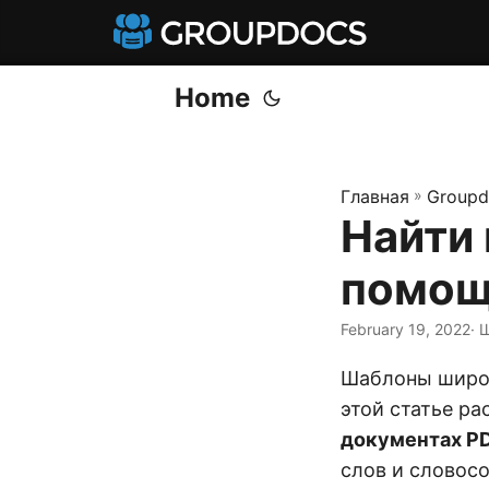
Home
Главная
»
Groupd
Найти 
помощ
February 19, 2022
· 
Шаблоны широк
этой статье ра
документах P
слов и словос