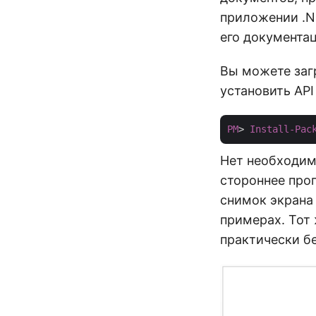
приложении .N
его документа
Вы можете заг
установить AP
PM
> 
Install-Pac
Нет необходим
стороннее про
снимок экрана
примерах. Тот 
практически бе