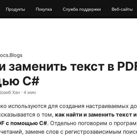
Продукты
Покупка
Служба поддержки
Веб-сайты
ocs.Blogs
и заменить текст в PD
ью C#
Шоаиб Хан · 4 мин
о используются для создания настраиваемых до
ссказывается о том,
как найти и заменить текст и
DF с помощью C#
. Отдельно поговорим о програ
очетаний, замене слов с регистрозависимым поис