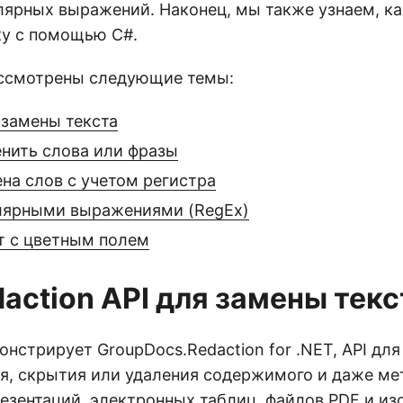
ярных выражений. Наконец, мы также узнаем, ка
у с помощью C#.
ссмотрены следующие темы:
 замены текста
енить слова или фразы
на слов с учетом регистра
лярными выражениями (RegEx)
т с цветным полем
daction API для замены текс
нстрирует GroupDocs.Redaction for .NET, API для
я, скрытия или удаления содержимого и даже ме
резентаций, электронных таблиц, файлов PDF и и