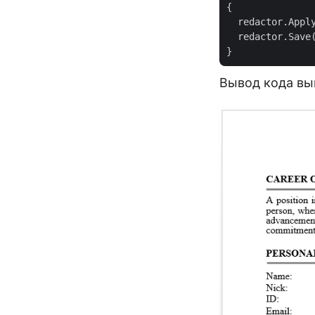
{

  redactor.Appl
  redactor.Save
Вывод кода вы