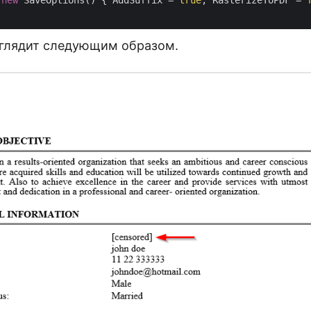
(
new
 SaveOptions() { AddSuffix = 
true
, RasterizeToPDF = 
глядит следующим образом.