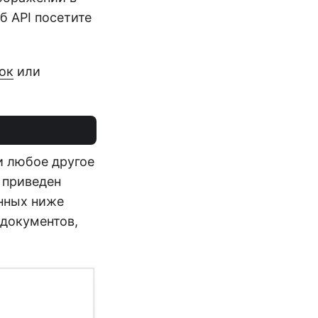
б API посетите
ок
или
и любое другое
 приведен
енных ниже
 документов,