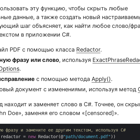
ользовать эту функцию, чтобы скрыть любые
ные данные, а также создать новый настраиваем
ующий шаг объясняет, как найти любое слово/фра
текстом в приложении C#.
йл PDF с помощью класса
Redactor
.
ную фразу или слово
, используя
ExactPhraseReda
Options
.
исправление
с помощью метода
Apply()
.
овый документ с изменениями, используя метод
находит и заменяет слово в C#. Точнее, он скры
n Doe», заменяя его словом «[censored]».
ую фразу и замените ее другим текстом, используя С#
 redactor = 
new
 Redactor(@
"path/document.pdf"
))
