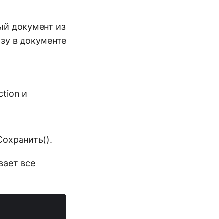
ый документ из
зу в документе
ction
и
Сохранить()
.
вает все