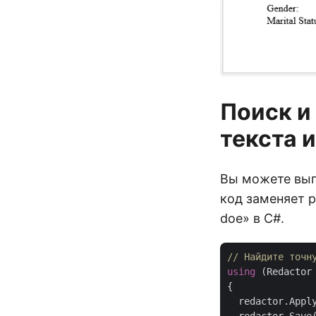
Поиск и
текста 
Вы можете вып
код заменяет р
doe» в C#.
// Найдите точн
using
 (Redactor
{

  redactor.Appl