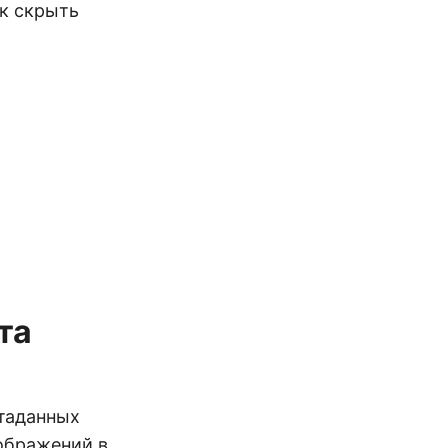
к скрыть
та
таданных
зображений в