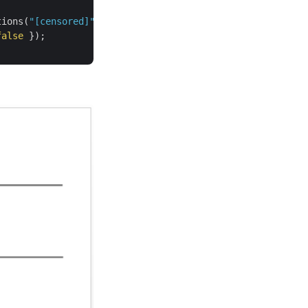
tions(
"[censored]"
)));

false
 });
