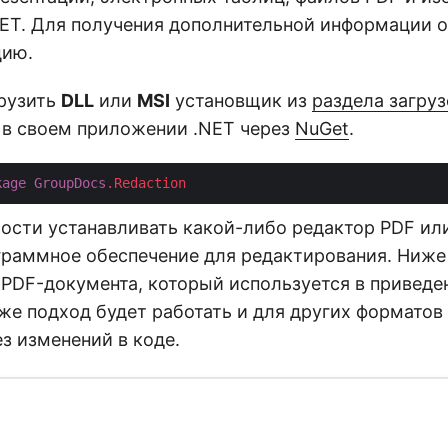
ET. Для получения дополнительной информации о
цию.
рузить
DLL
или
MSI
установщик из
раздела загруз
I в своем приложении .NET через
NuGet
.
kage
GroupDocs
.Redaction
ости устанавливать какой-либо редактор PDF ил
граммное обеспечение для редактирования. Ниже
 PDF-документа, который используется в привед
же подход будет работать и для других форматов
з изменений в коде.