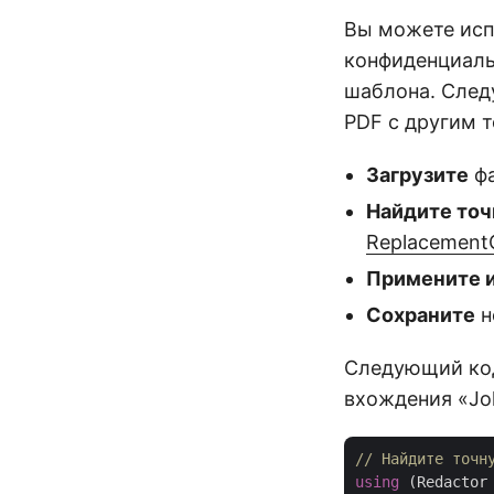
Вы можете исп
конфиденциаль
шаблона. След
PDF с другим 
Загрузите
фа
Найдите точ
Replacement
Примените 
Сохраните
н
Следующий код 
вхождения «Joh
// Найдите точн
using
 (Redactor