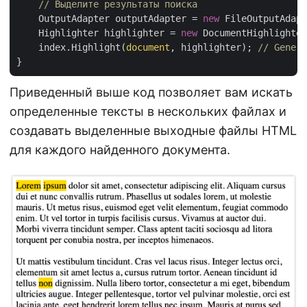
// Выделите результаты поиска
    OutputAdapter outputAdapter = 
new
 FileOutputAdapt
    Highlighter highlighter = 
new
 DocumentHighlighter
    index.Highlight(
document
, highlighter); 
// Genera
Приведенный выше код позволяет вам искать
определенные тексты в нескольких файлах и
создавать выделенные выходные файлы HTML
для каждого найденного документа.