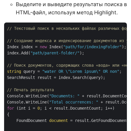
Выделите и выведите результаты поиска в
HTML-файл, используя метод Highlight.
// Текстовый поиск в нескольких файлах различных фор
// Создание индекса и индексирование документов из ук
Index index = 
new
 Index(
"path/for/indexingFolder"
);

index.Add(
"path/parent-folder/"
);

// Поиск документов, содержащих слова «вода» или «не»
string
 query = 
"water OR \"Lorem ipsum\" OR non"
;

SearchResult result = index.Search(query);

// Печать результата
Console.WriteLine(
"Documents: "
 + result.DocumentCoun
Console.WriteLine(
"Total occurrences: "
for
 (int i = 
0
; i < result.DocumentCount; i++)

{

    FoundDocument 
document
 = result.GetFoundDocument(