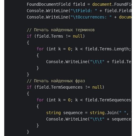
        FoundDocumentField field = 
document
.FoundFiel
        Console.WriteLine(
"\tField: "
 + field.FieldNa
        Console.WriteLine(
"\tOccurrences: "
 + 
documen
// Печать найденных терминов
if
 (field.Terms != 
null
)

        {

for
 (int k = 
0
; k < field.Terms.Length; k
            {

                Console.WriteLine(
"\t\t"
 + field.Term
            }

        }

// Печать найденных фраз
if
 (field.TermSequences != 
null
)

        {

for
 (int k = 
0
; k < field.TermSequences.L
            {

string
 sequence = 
string
.Join(
" "
, fi
                Console.WriteLine(
"\t\t"
 + sequence.P
            }

        }
