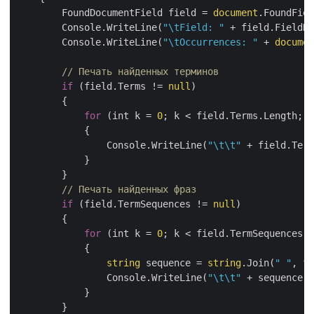
        FoundDocumentField field = 
document
.FoundFiel
        Console.WriteLine(
"\tField: "
 + field.FieldNa
        Console.WriteLine(
"\tOccurrences: "
 + 
documen
// Печать найденных терминов
if
 (field.Terms != 
null
)

        {

for
 (int k = 
0
; k < field.Terms.Length; k
            {

                Console.WriteLine(
"\t\t"
 + field.Term
            }

        }

// Печать найденных фраз
if
 (field.TermSequences != 
null
)

        {

for
 (int k = 
0
; k < field.TermSequences.L
            {

string
 sequence = 
string
.Join(
" "
, fi
                Console.WriteLine(
"\t\t"
 + sequence.P
            }

        }
