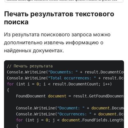
Печать результатов текстового
поиска
Из результата поискового запроса можно
дополнительно извлечь информацию о
найденных документах.
// Печать результата
Console.WriteLine(
"Documents: "
 + result.DocumentCoun
Console.WriteLine(
"Total occurrences: "
for
 (int i = 
0
; i < result.DocumentCount; i++)

{

    FoundDocument 
document
 = result.GetFoundDocument(
    Console.WriteLine(
"Document: "
 + 
document
.Documen
    Console.WriteLine(
"Occurrences: "
 + 
document
.Occu
for
 (int j = 
0
; j < 
document
.FoundFields.Length; 
    {
