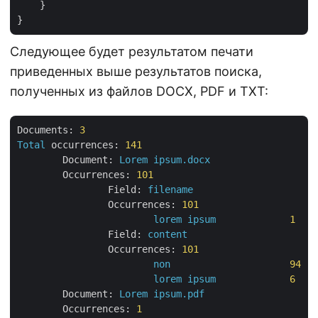
    }

Следующее будет результатом печати
приведенных выше результатов поиска,
полученных из файлов DOCX, PDF и TXT:
Documents:
3
Total
occurrences:
141
Document:
Lorem
ipsum.docx
Occurrences:
101
Field:
filename
Occurrences:
101
lorem
ipsum
1
Field:
content
Occurrences:
101
non
94
lorem
ipsum
6
Document:
Lorem
ipsum.pdf
Occurrences:
1