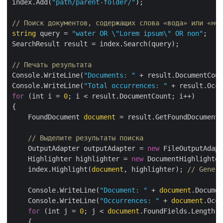
index.Add(
"path/parent-folder/"
);

// Поиск документов, содержащих слова «вода» или «не»
string
 query = 
"water OR \"Lorem ipsum\" OR non"
;

SearchResult result = index.Search(query);

// Печать результата
Console.WriteLine(
"Documents: "
 + result.DocumentCoun
Console.WriteLine(
"Total occurrences: "
for
 (int i = 
0
; i < result.DocumentCount; i++)

{

    FoundDocument 
document
 = result.GetFoundDocument(
// Выделите результаты поиска
    OutputAdapter outputAdapter = 
new
 FileOutputAdapt
    Highlighter highlighter = 
new
 DocumentHighlighter
    index.Highlight(
document
, highlighter); 
// Genera
    Console.WriteLine(
"Document: "
 + 
document
.Documen
    Console.WriteLine(
"Occurrences: "
 + 
document
.Occu
for
 (int j = 
0
; j < 
document
.FoundFields.Length; 
    {
