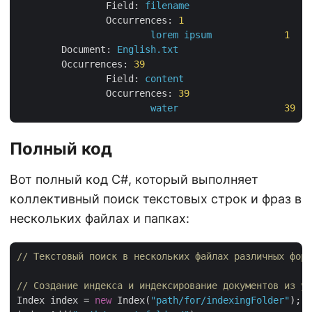
Field:
filename
Occurrences:
1
lorem
ipsum
1
Document:
English.txt
Occurrences:
39
Field:
content
Occurrences:
39
water
39
Полный код
Вот полный код C#, который выполняет
коллективный поиск текстовых строк и фраз в
нескольких файлах и папках:
// Текстовый поиск в нескольких файлах различных фор
// Создание индекса и индексирование документов из ук
Index index = 
new
 Index(
"path/for/indexingFolder"
);
