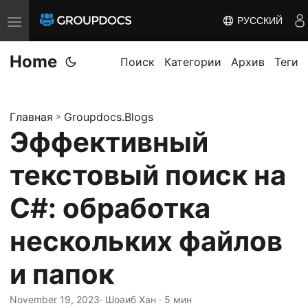
РУССКИЙ
T
o
Home
g
Поиск
Категории
Архив
Теги
g
l
Главная
»
Groupdocs.Blogs
e
Эффективный
n
a
текстовый поиск на
v
i
C#: обработка
g
нескольких файлов
a
t
и папок
i
o
November 19, 2023
· Шоаиб Хан · 5 мин