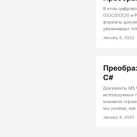
В этом цифрово
(DOC/DOCX) и P
форматы докуме
увеличивает по
узнаем, как ко
January 6, 2023
·
Далее мы увиди
документа Word
Преобра
C#
Документы MS W
используемых п
возникла огромн
мы узнаем, как
помощью C#. Кр
January 4, 2023
·
документа Word
документов.