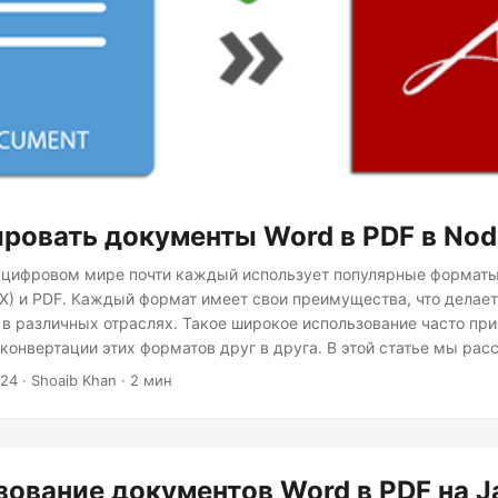
ровать документы Word в PDF в Nod
цифровом мире почти каждый использует популярные форматы,
) и PDF. Каждый формат имеет свои преимущества, что делает
 различных отраслях. Такое широкое использование часто при
конвертации этих форматов друг в друга. В этой статье мы рас
документы MS Word (DOC/DOCX) в формат PDF с помощью Node.j
024
· Shoaib Khan · 2 мин
 конвертировать отдельные страницы защищённого паролем до
e.js.
ование документов Word в PDF на J