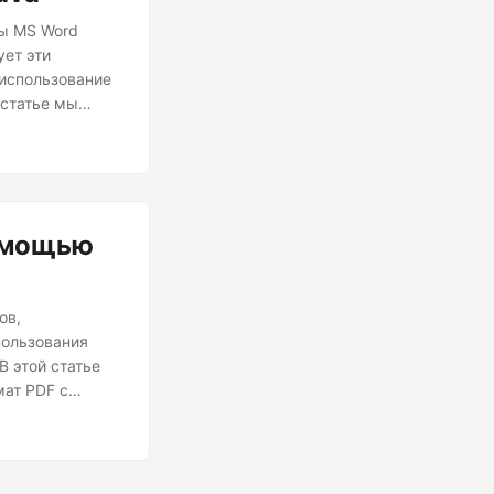
ты MS Word
ет эти
 использование
 статье мы
DF на Java.
нного паролем
помощью
ов,
пользования
В этой статье
ат PDF с
ицы любого
зования