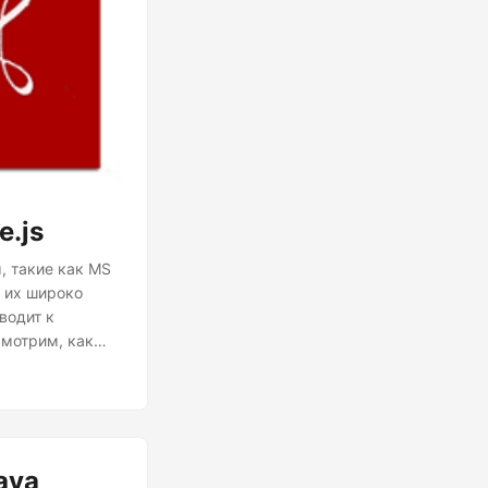
e.js
 такие как MS
 их широко
водит к
смотрим, как
s. Кроме того,
кумента Word в
ava