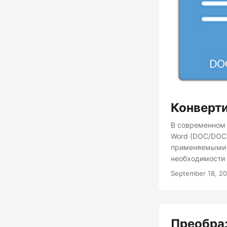
Конверти
В современном 
Word (DOC/DOCX
применяемыми в
необходимости 
преобразовать 
September 18, 2
мы узнаем, как
приложении Nod
Преобраз