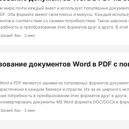
м мире почти каждый знает и использует популярные докумен
DF. Оба формата имеют свои плюсы и минусы. Каждый использу
нтов в соответствии со своими потребностями. Такое широкое
требность в преобразовании этих форматов друг в друга. В этой
нвертировать файлы документов MS Word (DOC/DOCX) в формат P
 Шоаиб Хан · 3 мин
м, как преобразовать определенные страницы любого защище
 в приложение Java.
зование документов Word в PDF с 
ord и PDF являются одними из популярных форматов документ
рактически в каждом бизнесе и отрасли. Из-за их широкого ис
ая потребность в преобразовании этих форматов друг в друга. 
 конвертировать документы MS Word формата DOC/DOCX в форм
оме того, мы увидим, как преобразовать определенные стран
 Шоаиб Хан · 3 мин
, защищенного паролем, с помощью C# с API .NET для преобра