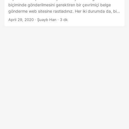
biçiminde gönderilmesini gerektiren bir çevrimiçi belge
gönderme web sitesine rastladınız. Her iki durumda da, bir
DOC’tan HTML’ye dönüştürücüye ihtiyacınız vardır. Ancak,
April 29, 2020
· Şuayb Han · 3 dk
belgelerinizi programlı olarak HTML’ye dönüştürmeniz
gerekiyorsa, bu makale tam size göre. Bu makale, belgeleri
C# dilinde HTML’ye dönüştürmenin aşağıdaki yollarını ele
alacaktır: