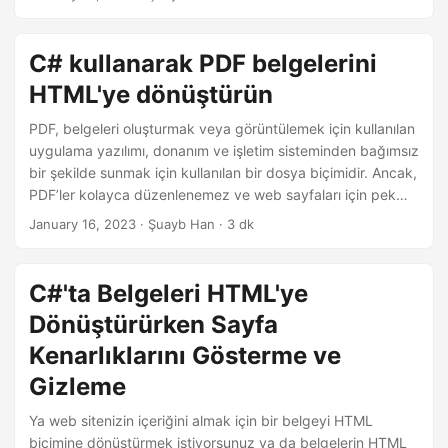
n
nasıl dönüştüreceğinizi anlamak çok önemlidir. Bu blog
gönderisinde, Java kullanarak PDF belgelerini HTML’ye
dönüştürme sürecinde size yol göstereceğiz. Java
C# kullanarak PDF belgelerini
Geliştiricileri: PDF’den HTML’ye Dönüştürme API’sı
HTML'ye dönüştürün
GroupDocs, Java geliştiricileri için belge ve görüntü
dönüştürme API’sini sergiliyor.
PDF, belgeleri oluşturmak veya görüntülemek için kullanılan
uygulama yazılımı, donanım ve işletim sisteminden bağımsız
bir şekilde sunmak için kullanılan bir dosya biçimidir. Ancak,
PDF’ler kolayca düzenlenemez ve web sayfaları için pek
uygun değildir. PDF’yi HTML’ye dönüştürmek, belge
January 16, 2023
· Şuayb Han · 3 dk
içeriğinin arama motorları tarafından kolayca
düzenlenmesini, aranmasını ve dizine eklenmesini sağlar ve
belgenin web’de daha kolay görüntülenmesini sağlar. Bu
C#'ta Belgeleri HTML'ye
yazıda, C# kullanarak PDF belgelerini PDF formatına nasıl
Dönüştürürken Sayfa
dönüştüreceğimizi öğreneceğiz. PDF Dosyalarını HTML’ye
Dönüştürmek için .
Kenarlıklarını Gösterme ve
Gizleme
Ya web sitenizin içeriğini almak için bir belgeyi HTML
biçimine dönüştürmek istiyorsunuz ya da belgelerin HTML