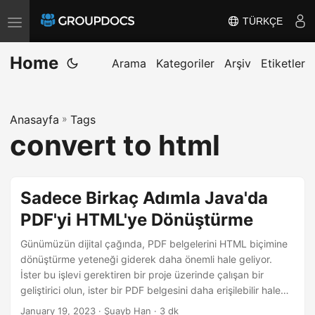
TÜRKÇE
T
o
Home
g
Arama
Kategoriler
Arşiv
Etiketler
g
l
Anasayfa
»
Tags
e
convert to html
n
a
v
Sadece Birkaç Adımla Java'da
i
PDF'yi HTML'ye Dönüştürme
g
a
Günümüzün dijital çağında, PDF belgelerini HTML biçimine
t
dönüştürme yeteneği giderek daha önemli hale geliyor.
İster bu işlevi gerektiren bir proje üzerinde çalışan bir
i
geliştirici olun, ister bir PDF belgesini daha erişilebilir hale
o
getirmek isteyen bir kullanıcı olun, Java’da PDF’yi HTML’ye
January 19, 2023
· Şuayb Han · 3 dk