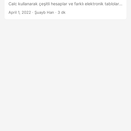
n
Calc kullanarak çeşitli hesaplar ve farklı elektronik tablolar
tutarız. Bu nedenle, bir geliştirici olarak, uygulamalarımızda
April 1, 2022
· Şuayb Han · 3 dk
Excel dosyalarının programlı olarak düzenlenmesini yaygın
olarak talep ediyoruz. Bu yazıda, Java’da Excel
dosyalarının nasıl düzenleneceğini tartışacağız.