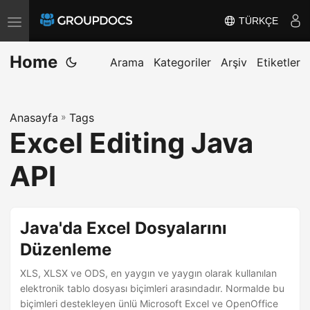
TÜRKÇE
T
o
Home
g
Arama
Kategoriler
Arşiv
Etiketler
g
l
Anasayfa
»
Tags
e
Excel Editing Java
n
a
API
v
i
g
Java'da Excel Dosyalarını
a
Düzenleme
t
XLS, XLSX ve ODS, en yaygın ve yaygın olarak kullanılan
i
elektronik tablo dosyası biçimleri arasındadır. Normalde bu
o
biçimleri destekleyen ünlü Microsoft Excel ve OpenOffice