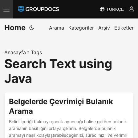
TÜRKÇE
T
o
Home
g
Arama
Kategoriler
Arşiv
Etiketler
g
l
Anasayfa
»
Tags
e
Search Text using
n
a
Java
v
i
g
Belgelerde Çevrimiçi Bulanık
a
Arama
t
Belirli içeriği bulmayı çocuk oyuncağı haline getiren bulanık
i
aramanın basitliğini ortaya çıkarın. Belgelerde bulanık
o
aramayı nasıl kolaylaştırabileceğimizi, süreci hızlı ve verimli