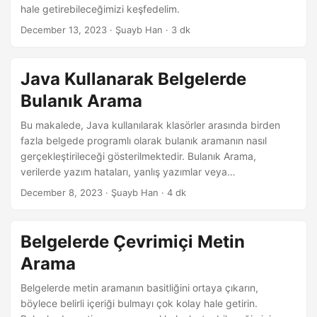
n
hale getirebileceğimizi keşfedelim.
December 13, 2023
· Şuayb Han · 3 dk
Java Kullanarak Belgelerde
Bulanık Arama
Bu makalede, Java kullanılarak klasörler arasında birden
fazla belgede programlı olarak bulanık aramanın nasıl
gerçekleştirileceği gösterilmektedir. Bulanık Arama,
verilerde yazım hataları, yanlış yazımlar veya
varyasyonların olduğu senaryolarda kullanışlıdır.
December 8, 2023
· Şuayb Han · 4 dk
Belgelerde Çevrimiçi Metin
Arama
Belgelerde metin aramanın basitliğini ortaya çıkarın,
böylece belirli içeriği bulmayı çok kolay hale getirin.