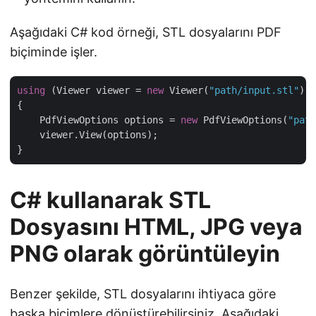
Aşağıdaki C# kod örneği, STL dosyalarını PDF
biçiminde işler.
using
 (Viewer viewer = 
new
 Viewer(
"path/input.stl"
))

{

    PdfViewOptions options = 
new
 PdfViewOptions(
"path
    viewer.View(options);

C# kullanarak STL
Dosyasını HTML, JPG veya
PNG olarak görüntüleyin
Benzer şekilde, STL dosyalarını ihtiyaca göre
başka biçimlere dönüştürebilirsiniz. Aşağıdaki