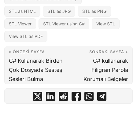
STL as HTML
STL as JPG
STL as PNG
STL Viewer
STL Viewer using C#
View STL
View STL as PDF
« ÖNCEKI SAYFA
SONRAKI SAYFA »
C# Kullanarak Birden
C# kullanarak
Çok Dosyada Sesteş
Filigran Parola
Sesleri Bulma
Korumalı Belgeler