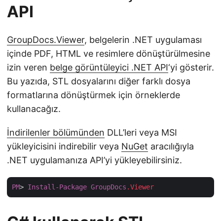
API
GroupDocs.Viewer
, belgelerin .NET uygulaması
içinde PDF, HTML ve resimlere dönüştürülmesine
izin veren
belge görüntüleyici .NET API
‘yi gösterir.
Bu yazıda, STL dosyalarını diğer farklı dosya
formatlarına dönüştürmek için örneklerde
kullanacağız.
İndirilenler bölümünden
DLL’leri veya MSI
yükleyicisini indirebilir veya
NuGet
aracılığıyla
.NET uygulamanıza API’yi yükleyebilirsiniz.
PM
> 
Install-Package
GroupDocs
.Viewer