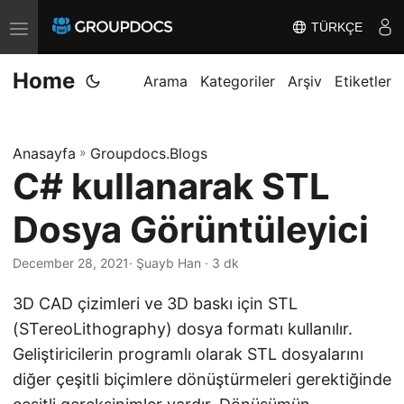
TÜRKÇE
T
o
Home
g
Arama
Kategoriler
Arşiv
Etiketler
g
l
Anasayfa
»
Groupdocs.Blogs
e
C# kullanarak STL
n
a
Dosya Görüntüleyici
v
i
December 28, 2021
· Şuayb Han · 3 dk
g
3D CAD çizimleri ve 3D baskı için STL
a
(STereoLithography) dosya formatı kullanılır.
t
Geliştiricilerin programlı olarak STL dosyalarını
i
diğer çeşitli biçimlere dönüştürmeleri gerektiğinde
o