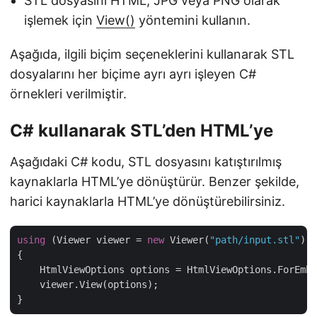
STL dosyasını HTML, JPG veya PNG olarak
işlemek için
View()
yöntemini kullanın.
Aşağıda, ilgili biçim seçeneklerini kullanarak STL
dosyalarını her biçime ayrı ayrı işleyen C#
örnekleri verilmiştir.
C# kullanarak STL’den HTML’ye
Aşağıdaki C# kodu, STL dosyasını katıştırılmış
kaynaklarla HTML’ye dönüştürür. Benzer şekilde,
harici kaynaklarla HTML’ye dönüştürebilirsiniz.
using
 (Viewer viewer = 
new
 Viewer(
"path/input.stl"
))

{

    HtmlViewOptions options = HtmlViewOptions.ForEmbe
    viewer.View(options);
