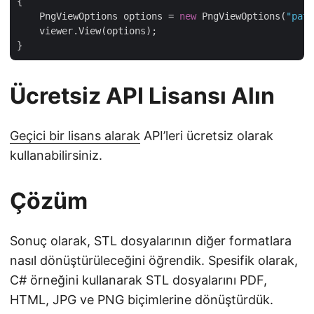
{

    PngViewOptions options = 
new
 PngViewOptions(
"path
    viewer.View(options);

Ücretsiz API Lisansı Alın
Geçici bir lisans alarak
API’leri ücretsiz olarak
kullanabilirsiniz.
Çözüm
Sonuç olarak, STL dosyalarının diğer formatlara
nasıl dönüştürüleceğini öğrendik. Spesifik olarak,
C# örneğini kullanarak STL dosyalarını PDF,
HTML, JPG ve PNG biçimlerine dönüştürdük.