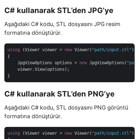
C# kullanarak STL’den JPG’ye
Aşağıdaki C# kodu, STL dosyasını JPG resim
formatına dönüştürür.
using
 (Viewer viewer = 
new
 Viewer(
"path/input.stl"
))

{

    JpgViewOptions options = 
new
 JpgViewOptions(
"path
    viewer.View(options);

C# kullanarak STL’den PNG’ye
Aşağıdaki C# kodu, STL dosyasını PNG görüntü
formatına dönüştürür.
using
 (Viewer viewer = 
new
 Viewer(
"path/input.stl"
))
