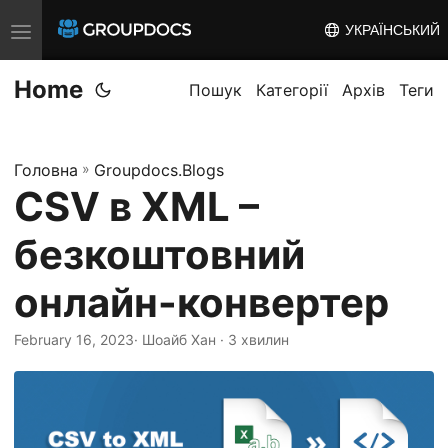
УКРАЇНСЬКИЙ
T
o
Home
g
Пошук
Категорії
Архів
Теги
g
l
Головна
»
Groupdocs.Blogs
e
CSV в XML –
n
a
безкоштовний
v
i
онлайн-конвертер
g
February 16, 2023
· Шоайб Хан · 3 хвилин
a
t
i
o