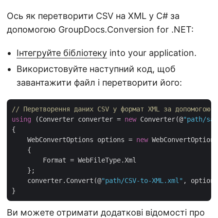
Ось як перетворити CSV на XML у C# за
допомогою GroupDocs.Conversion for .NET:
Інтегруйте бібліотеку
into your application.
Використовуйте наступний код, щоб
завантажити файл і перетворити його:
// Перетворення даних CSV у формат XML за допомогою C
using
 (Converter converter = 
new
 Converter(@
"path/sam
{

    WebConvertOptions options = 
new
 WebConvertOptions

    {

        Format = WebFileType.Xml

    };

    converter.Convert(@
"path/CSV-to-XML.xml"
, options
Ви можете отримати додаткові відомості про