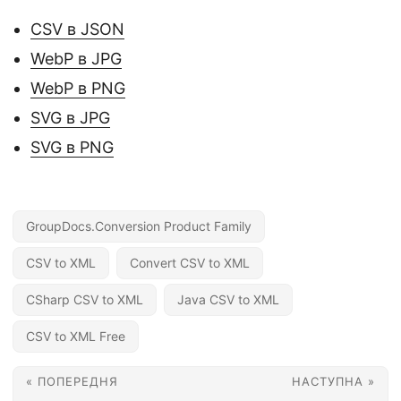
CSV в JSON
WebP в JPG
WebP в PNG
SVG в JPG
SVG в PNG
GroupDocs.Conversion Product Family
CSV to XML
Convert CSV to XML
CSharp CSV to XML
Java CSV to XML
CSV to XML Free
« ПОПЕРЕДНЯ
НАСТУПНА »