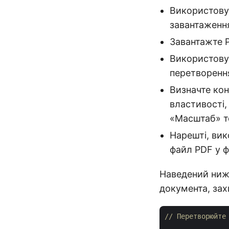
Використову
завантаженн
Завантажте 
Використову
перетворенн
Визначте кон
властивості,
«Масштаб» т
Нарешті, ви
файл PDF у 
Наведений нижч
документа, за
// Перетворюйте