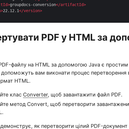
ctId
>
groupdocs-conversion
</
artifactId
>
n
>
22.12.1
</
version
>
ертувати PDF у HTML за до
PDF-файлу на HTML за допомогою Java є простим
 допоможуть вам виконати процес перетворення в
ормат HTML.
йте клас
Converter
, щоб завантажити файл PDF.
йте метод Convert, щоб перетворити завантажени
L.
 демонструє, як перетворити цілий PDF-документ