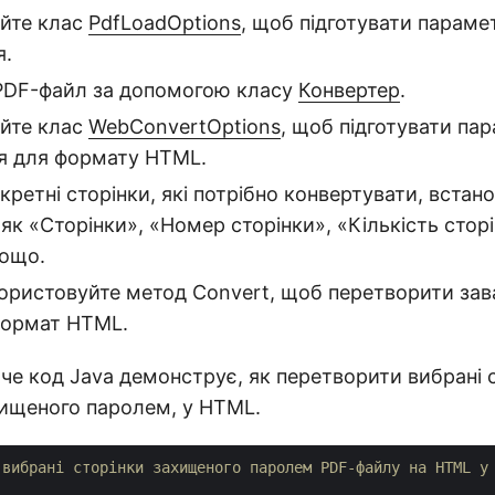
йте клас
PdfLoadOptions
, щоб підготувати параме
я.
PDF-файл за допомогою класу
Конвертер
.
йте клас
WebConvertOptions
, щоб підготувати па
я для формату HTML.
кретні сторінки, які потрібно конвертувати, встан
 як «Сторінки», «Номер сторінки», «Кількість сторі
ощо.
користовуйте метод Convert, щоб перетворити за
формат HTML.
е код Java демонструє, як перетворити вибрані 
хищеного паролем, у HTML.
 вибрані сторінки захищеного паролем PDF-файлу на HTML у