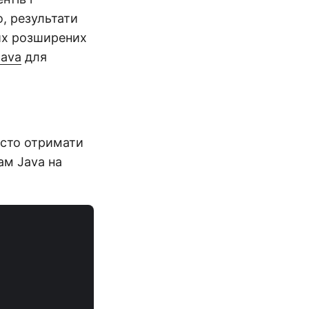
, результати
их розширених
Java
для
сто отримати
ам Java на