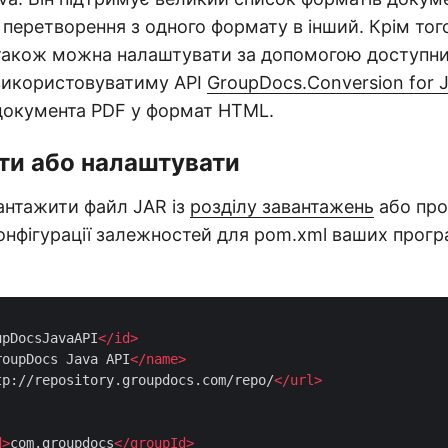
перетворення з одного формату в інший. Крім того
також можна налаштувати за допомогою доступн
 використовуватиму API
GroupDocs.Conversion for 
документа PDF у формат HTML.
ти або налаштувати
антажити файл JAR із
розділу завантажень
або про
конфігурації залежностей для pom.xml ваших прогр
upDocsJavaAPI
</
id
>
roupDocs Java API
</
name
>
tp://repository.groupdocs.com/repo/
</
url
>
d
>
com.groupdocs
</
groupId
>