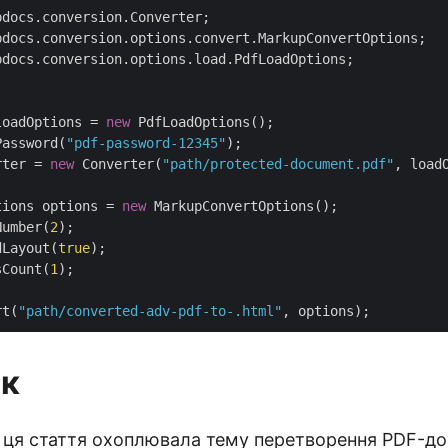
pdocs.conversion.options.load.PdfLoadOptions;

loadOptions = 
new
 PdfLoadOptions();

Password(
"pdf-password-12345"
);

rter = 
new
 Converter(
"path/protected-document.pdf"
, loadO
tions options = 
new
 MarkupConvertOptions();

Number(
2
);

dLayout(
true
);

sCount(
1
);

rt(
"path/converted-adv-pdf-to-.html"
ок
 ця стаття охоплювала тему перетворення PDF-до