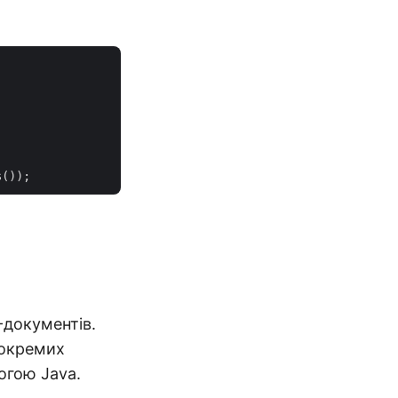
документів.
 окремих
огою Java.