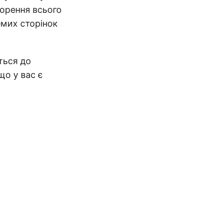
ворення всього
емих сторінок
ться до
що у вас є