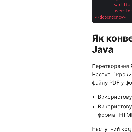
<
artifa
<
versio
</
dependency
>
Як конв
Java
Перетворення 
Наступні кроки
файлу PDF у ф
Використову
Використову
формат HTM
Наступний код