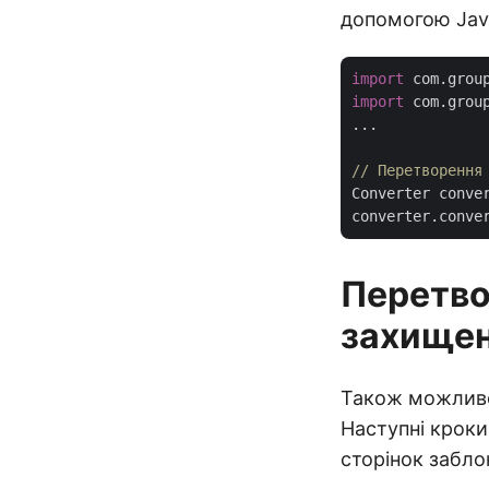
допомогою Jav
import
import
 com.grou
...

// Перетворення
Converter conve
converter.conve
Перетво
захищен
Також можливе
Наступні крок
сторінок забл