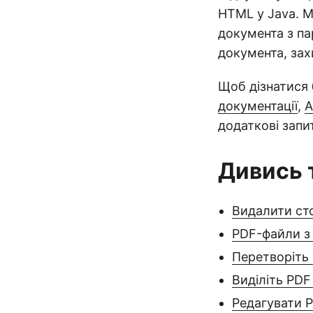
HTML у Java. М
документа з п
документа, за
Щоб дізнатися 
документації
,
A
додаткові запи
Дивись 
Видалити сто
PDF-файли з
Перетворіть 
Виділіть PDF
Редагувати P