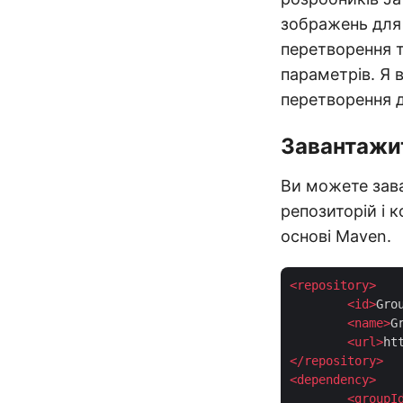
зображень для 
перетворення 
параметрів. Я
перетворення 
Завантажи
Ви можете зав
репозиторій і 
основі Maven.
<
repository
>
<
id
>
Gro
<
name
>
G
<
url
>
ht
</
repository
>
<
dependency
>
<
groupI