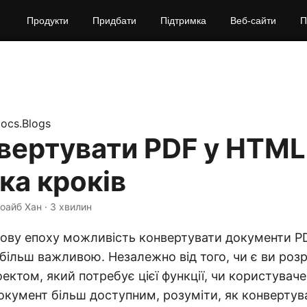
Продукти
Придбати
Підтримка
Веб-сайти
П
ocs.Blogs
вертувати PDF у HTML 
ька кроків
Шоайб Хан · 3 хвилин
рову епоху можливість конвертувати документи P
більш важливою. Незалежно від того, чи є ви роз
ектом, який потребує цієї функції, чи користуваче
кумент більш доступним, розуміти, як конвертув