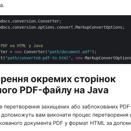
a.
pdocs.conversion.options.convert.MarkupConvertOptions;

 PDF на HTML у Java
rter = 
new
 Converter(
"path/document.pdf"
);

rt(
"path/converted-pdf-to.html"
, 
new
рення окремих сторінок
ого PDF-файлу на Java
 перетворення захищених або заблокованих PDF-
и допоможуть вам виконати процес перетворення
окованого документа PDF у формат HTML за допом