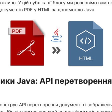
ажливо. У цій публікації блогу ми розповімо вам 
документів PDF у HTML за допомогою Java.
ики Java: API перетворення
нструє API перетворення документів і зображень
va. Він підтримує великий список форматів докуме