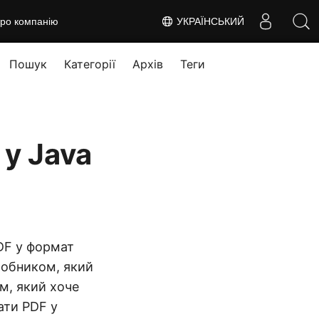
ро компанію
УКРАЇНСЬКИЙ
Пошук
Категорії
Архів
Теги
у Java
DF у формат
робником, який
м, який хоче
ати PDF у