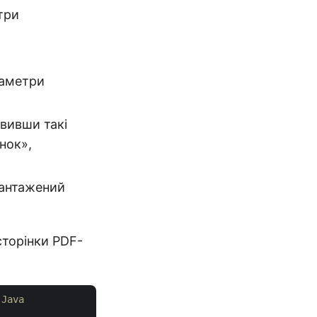
три
раметри
овивши такі
нок»,
вантажений
сторінки PDF-
 Java