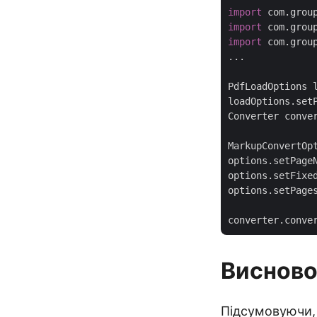
import
import
import
 com.grou
...

PdfLoadOptions 
loadOptions.set
Converter conve
MarkupConvertOp
options.setPage
options.setFixe
options.setPage
converter.conve
Виснов
Підсумовуючи,