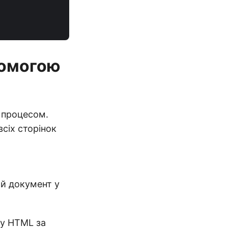
помогою
 процесом.
сіх сторінок
й документ у
 у HTML за