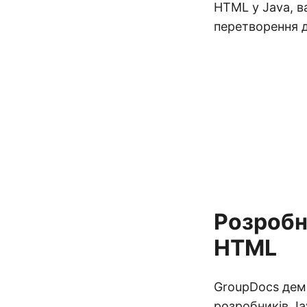
HTML у Java, в
перетворення 
Розробн
HTML
GroupDocs демо
розробників Ja