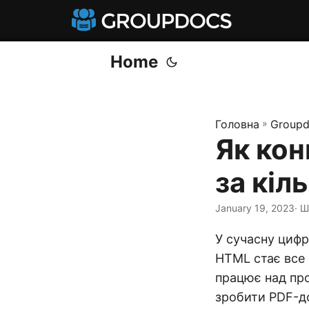
Home
Головна
»
Groupd
Як кон
за кіл
January 19, 2023
· 
У сучасну циф
HTML стає все 
працює над про
зробити PDF-до