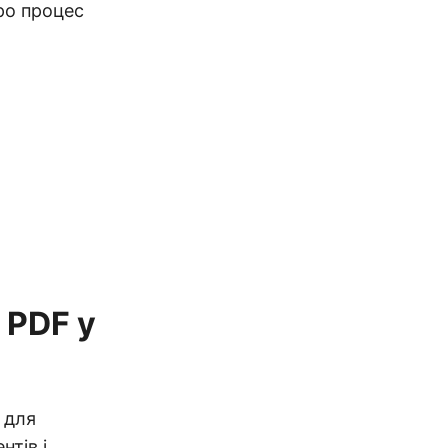
про процес
 PDF у
 для
нтів і