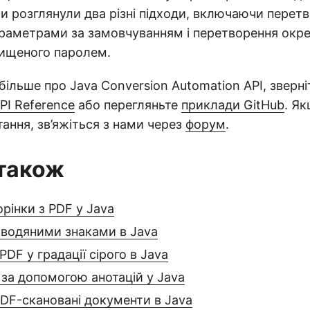
и розглянули два різні підходи, включаючи перет
араметрами за замовчуванням і перетворення окр
хищеного паролем.
більше про Java Conversion Automation API, зверні
PI Reference
або перегляньте
приклади GitHub
. Як
тання, зв’яжіться з нами через
форум
.
також
рінки з PDF у Java
 водяними знаками в Java
PDF у градації сірого в Java
 за допомогою анотацій у Java
DF-скановані документи в Java