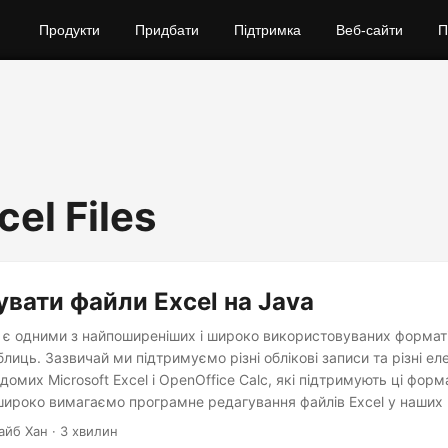
Продукти
Придбати
Підтримка
Веб-сайти
П
cel Files
увати файли Excel на Java
S є одними з найпоширеніших і широко використовуваних форматі
лиць. Зазвичай ми підтримуємо різні облікові записи та різні ел
домих Microsoft Excel і OpenOffice Calc, які підтримують ці форм
широко вимагаємо програмне редагування файлів Excel у наших
бговоримо, як редагувати файли Excel на Java.
айб Хан · 3 хвилин