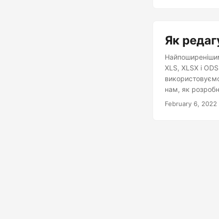
Як редаг
Найпоширенішим
XLS, XLSX і ODS.
використовуємо 
нам, як розробн
статті ми обгов
February 6, 2022