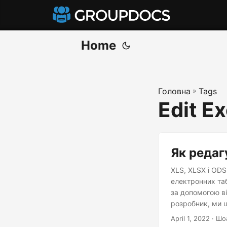
Home
Головна
»
Tags
Edit Ex
Як редаг
XLS, XLSX і OD
електронних таб
за допомогою ві
розробник, ми 
цій статті ми о
April 1, 2022
· Шо