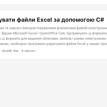
увати файли Excel за допомогою C#
и та широко використовуваними форматами файлів електронни
 Відомі Microsoft Excel і OpenOffice Calc підтримують ці формати
ці формати для ведення облікових записів і різних електронних
икам, необхідно програмно редагувати файли Excel у наших про
оримо, як редагувати файли Excel на C# за допомогою .NET API.
· Шоайб Хан · 4 хвилин