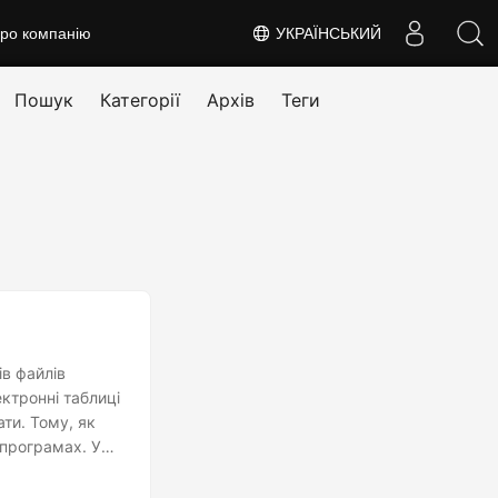
ро компанію
УКРАЇНСЬКИЙ
Пошук
Категорії
Архів
Теги
в файлів
ектронні таблиці
ати. Тому, як
 програмах. У