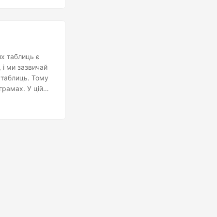
х таблиць є
, і ми зазвичай
 таблиць. Тому
грамах. У цій