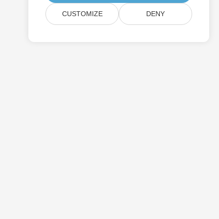
CUSTOMIZE
DENY
Ціноутворення
Безкоштовна Консультація
Веб-Сайти