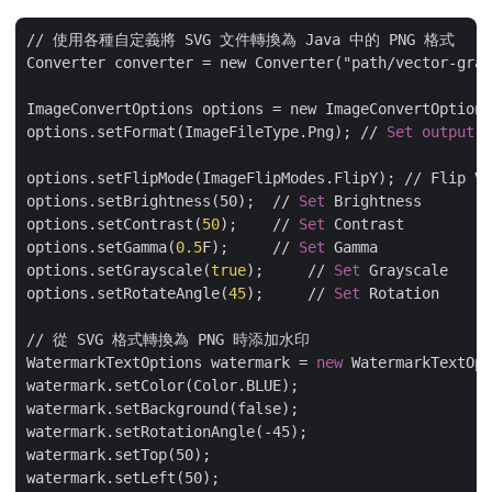
// 使用各種自定義將 SVG 文件轉換為 Java 中的 PNG 格式

Converter converter = new Converter("path/vector-grap
ImageConvertOptions options = new ImageConvertOptions
options.setFormat(ImageFileType.Png); // 
Set
output
f
options.setFlipMode(ImageFlipModes.FlipY); // Flip Ve
options.setBrightness(50);  // 
Set
 Brightness

options.setContrast(
50
);    // 
Set
 Contrast

options.setGamma(
0.5
F);     // 
Set
 Gamma

options.setGrayscale(
true
);	// 
Set
 Grayscale

options.setRotateAngle(
45
);	// 
Set
 Rotation

// 從 SVG 格式轉換為 PNG 時添加水印

WatermarkTextOptions watermark = 
new
 WatermarkTextOpt
watermark.setColor(Color.BLUE);

watermark.setBackground(false);

watermark.setRotationAngle(-45);

watermark.setTop(50);

watermark.setLeft(50);
