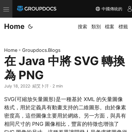
中國傳統的
T
o
Home
g
搜索
類別
檔案
標籤
g
l
Home
»
Groupdocs.Blogs
e
在 Java 中將 SVG 轉換
n
a
為 PNG
v
i
July 18, 2022
· 紹艾卜汗 · 2 min
g
SVG(可縮放矢量圖形)是一種基於 XML 的矢量圖像
a
格式，用於定義具有動畫支持的二維圖形。由於像素
t
密度高，這些圖像主要用於網絡。另一方面，與具有
i
相同尺寸的 PNG 圖像相比，豐富的特徵也增強了
o