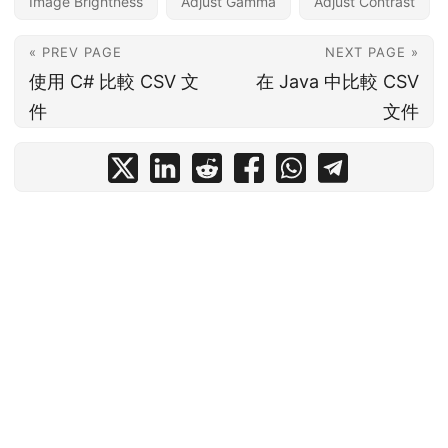
Image Brightness
Adjust Gamma
Adjust Contrast
« PREV PAGE
NEXT PAGE »
使用 C# 比較 CSV 文
在 Java 中比較 CSV
件
文件