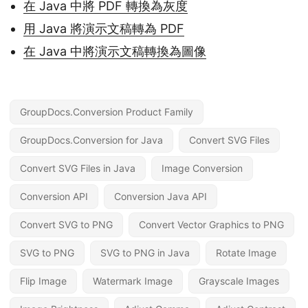
在 Java 中將 PDF 轉換為灰度
用 Java 將演示文稿轉為 PDF
在 Java 中將演示文稿轉換為圖像
GroupDocs.Conversion Product Family
GroupDocs.Conversion for Java
Convert SVG Files
Convert SVG Files in Java
Image Conversion
Conversion API
Conversion Java API
Convert SVG to PNG
Convert Vector Graphics to PNG
SVG to PNG
SVG to PNG in Java
Rotate Image
Flip Image
Watermark Image
Grayscale Images