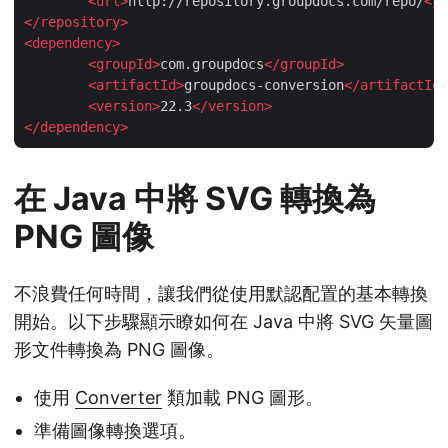
<
url
>
http://repository.groupdocs.com/repo/
</
u
</
repository
>
<
dependency
>
<
groupId
>
com.groupdocs
</
groupId
>
<
artifactId
>
groupdocs-conversion
</
artifactId
>
<
version
>
22.3
</
version
>
</
dependency
>
在 Java 中將 SVG 轉換為
PNG 圖像
不浪費任何時間，讓我們從使用默認配置的基本轉換
開始。以下步驟顯示瞭如何在 Java 中將 SVG 矢量圖
形文件轉換為 PNG 圖像。
使用
Converter
類加載 PNG 圖形。
準備圖像轉換選項。