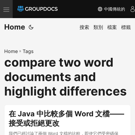
中國傳統的
T
o
Home
g
搜索
類別
檔案
標籤
g
l
Home
»
Tags
e
compare two word
n
a
documents and
v
i
highlight differences
g
a
t
在 Java 中比較多個 Word 文檔——
i
接受或拒絕更改
o
我們已經討論了兩個 Word 文檔的比較，即使它們受密碼保