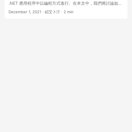
.NET 應用程序中以編程方式進行。在本文中，我們將討論如何
使用 C# 比較兩個 Word 文檔並突出顯示已識別的差異。此
December 1, 2021
· 紹艾卜汗 · 2 min
外，我們還將了解如何比較受密碼保護的文檔、接受和拒絕更
改，以及使用 C# 示例比較兩個以上的文檔。